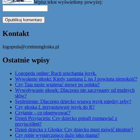
Wpisz tekst wyświetlony powyżej:
Kontakt
logopeda@centrumgloska.pl
Ostatnie wpisy
Logopeda online: Ruch uruchamia język.
Wywołanie głoski: Kiedy zamiana L na J powinna niepokoić?
Czy Tata może wspierać mowę po polsku?
Wywoływanie głosek: Dlaczego nie zaczynamy od trudnych
słów?
Seplenienie: Dlaczego dziecko wsuwa język między zęby?
Czy głoska L przygotowuje język do R?
Czytanie – co obserwować?
Dzień Przyjaciela: Czy dziecko potrafi rozmawiać z
przyjaciółmi?
Dzień dziecka z Głoską: Czy dziecko musi mówić idealnie?
Czy robię wystarczająco dużo jako mama?