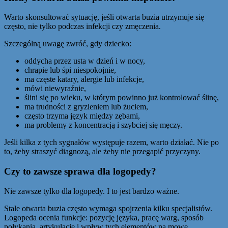
Warto skonsultować sytuację, jeśli otwarta buzia utrzymuje się
często, nie tylko podczas infekcji czy zmęczenia.
Szczególną uwagę zwróć, gdy dziecko:
oddycha przez usta w dzień i w nocy,
chrapie lub śpi niespokojnie,
ma częste katary, alergie lub infekcje,
mówi niewyraźnie,
ślini się po wieku, w którym powinno już kontrolować ślinę,
ma trudności z gryzieniem lub żuciem,
często trzyma język między zębami,
ma problemy z koncentracją i szybciej się męczy.
Jeśli kilka z tych sygnałów występuje razem, warto działać. Nie po
to, żeby straszyć diagnozą, ale żeby nie przegapić przyczyny.
Czy to zawsze sprawa dla logopedy?
Nie zawsze tylko dla logopedy. I to jest bardzo ważne.
Stale otwarta buzia często wymaga spojrzenia kilku specjalistów.
Logopeda ocenia funkcje: pozycję języka, pracę warg, sposób
połykania, artykulację i wpływ tych elementów na mowę.