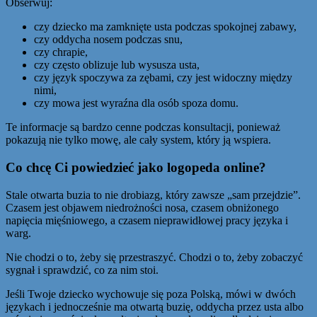
Obserwuj:
czy dziecko ma zamknięte usta podczas spokojnej zabawy,
czy oddycha nosem podczas snu,
czy chrapie,
czy często oblizuje lub wysusza usta,
czy język spoczywa za zębami, czy jest widoczny między
nimi,
czy mowa jest wyraźna dla osób spoza domu.
Te informacje są bardzo cenne podczas konsultacji, ponieważ
pokazują nie tylko mowę, ale cały system, który ją wspiera.
Co chcę Ci powiedzieć jako logopeda online?
Stale otwarta buzia to nie drobiazg, który zawsze „sam przejdzie”.
Czasem jest objawem niedrożności nosa, czasem obniżonego
napięcia mięśniowego, a czasem nieprawidłowej pracy języka i
warg.
Nie chodzi o to, żeby się przestraszyć. Chodzi o to, żeby zobaczyć
sygnał i sprawdzić, co za nim stoi.
Jeśli Twoje dziecko wychowuje się poza Polską, mówi w dwóch
językach i jednocześnie ma otwartą buzię, oddycha przez usta albo