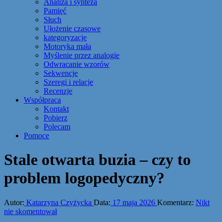
Analiza i synteza
Pamięć
Słuch
Ułożenie czasowe
kategoryzacje
Motoryka mała
Myślenie przez analogie
Odwracanie wzorów
Sekwencje
Szeregi i relacje
Recenzje
Współpraca
Kontakt
Pobierz
Polecam
Pomoce
Stale otwarta buzia – czy to
problem logopedyczny?
Autor:
Katarzyna Czyżycka
Data:
17 maja 2026
Komentarz:
Nikt
nie skomentował