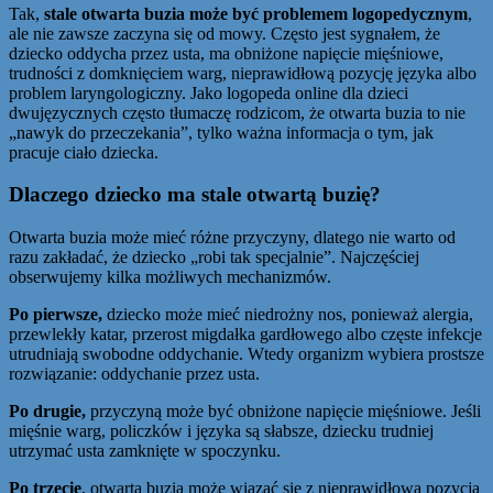
Tak,
stale otwarta buzia może być problemem logopedycznym
,
ale nie zawsze zaczyna się od mowy. Często jest sygnałem, że
dziecko oddycha przez usta, ma obniżone napięcie mięśniowe,
trudności z domknięciem warg, nieprawidłową pozycję języka albo
problem laryngologiczny. Jako logopeda online dla dzieci
dwujęzycznych często tłumaczę rodzicom, że otwarta buzia to nie
„nawyk do przeczekania”, tylko ważna informacja o tym, jak
pracuje ciało dziecka.
Dlaczego dziecko ma stale otwartą buzię?
Otwarta buzia może mieć różne przyczyny, dlatego nie warto od
razu zakładać, że dziecko „robi tak specjalnie”. Najczęściej
obserwujemy kilka możliwych mechanizmów.
Po pierwsze,
dziecko może mieć niedrożny nos, ponieważ alergia,
przewlekły katar, przerost migdałka gardłowego albo częste infekcje
utrudniają swobodne oddychanie. Wtedy organizm wybiera prostsze
rozwiązanie: oddychanie przez usta.
Po drugie,
przyczyną może być obniżone napięcie mięśniowe. Jeśli
mięśnie warg, policzków i języka są słabsze, dziecku trudniej
utrzymać usta zamknięte w spoczynku.
Po trzecie
, otwarta buzia może wiązać się z nieprawidłową pozycją