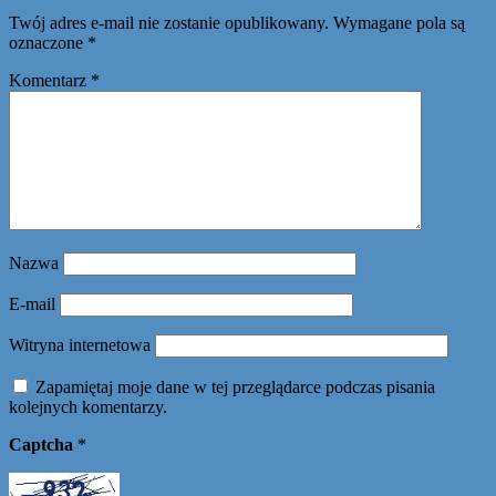
Twój adres e-mail nie zostanie opublikowany.
Wymagane pola są
oznaczone
*
Komentarz
*
Nazwa
E-mail
Witryna internetowa
Zapamiętaj moje dane w tej przeglądarce podczas pisania
kolejnych komentarzy.
Captcha
*