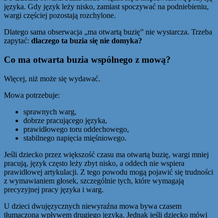
języka. Gdy język leży nisko, zamiast spoczywać na podniebieniu,
wargi częściej pozostają rozchylone.
Dlatego sama obserwacja „ma otwartą buzię” nie wystarcza. Trzeba
zapytać:
dlaczego ta buzia się nie domyka?
Co ma otwarta buzia wspólnego z mową?
Więcej, niż może się wydawać.
Mowa potrzebuje:
sprawnych warg,
dobrze pracującego języka,
prawidłowego toru oddechowego,
stabilnego napięcia mięśniowego.
Jeśli dziecko przez większość czasu ma otwartą buzię, wargi mniej
pracują, język często leży zbyt nisko, a oddech nie wspiera
prawidłowej artykulacji. Z tego powodu mogą pojawić się trudności
z wymawianiem głosek, szczególnie tych, które wymagają
precyzyjnej pracy języka i warg.
U dzieci dwujęzycznych niewyraźna mowa bywa czasem
tłumaczona wpływem drugiego języka. Jednak jeśli dziecko mówi