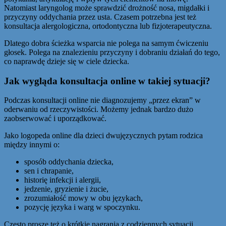
Natomiast laryngolog może sprawdzić drożność nosa, migdałki i
przyczyny oddychania przez usta. Czasem potrzebna jest też
konsultacja alergologiczna, ortodontyczna lub fizjoterapeutyczna.
Dlatego dobra ścieżka wsparcia nie polega na samym ćwiczeniu
głosek. Polega na znalezieniu przyczyny i dobraniu działań do tego,
co naprawdę dzieje się w ciele dziecka.
Jak wygląda konsultacja online w takiej sytuacji?
Podczas konsultacji online nie diagnozujemy „przez ekran” w
oderwaniu od rzeczywistości. Możemy jednak bardzo dużo
zaobserwować i uporządkować.
Jako logopeda online dla dzieci dwujęzycznych pytam rodzica
między innymi o:
sposób oddychania dziecka,
sen i chrapanie,
historię infekcji i alergii,
jedzenie, gryzienie i żucie,
zrozumiałość mowy w obu językach,
pozycję języka i warg w spoczynku.
Często proszę też o krótkie nagrania z codziennych sytuacji,