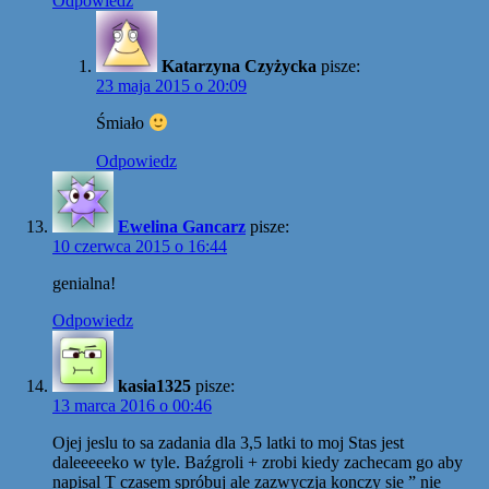
Odpowiedz
Katarzyna Czyżycka
pisze:
23 maja 2015 o 20:09
Śmiało
Odpowiedz
Ewelina Gancarz
pisze:
10 czerwca 2015 o 16:44
genialna!
Odpowiedz
kasia1325
pisze:
13 marca 2016 o 00:46
Ojej jeslu to sa zadania dla 3,5 latki to moj Stas jest
daleeeeeko w tyle. Baźgroli + zrobi kiedy zachecam go aby
napisal T czasem spróbuj ale zazwyczja konczy sie ” nie