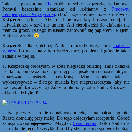
Tak jak pisałam na
FB
zrobiłam sobie książeczkę zadaniową.
Pomysł bezczelnie zgapiłam od Adrianny z
Pracowni
Terapeutyczno-Artystycznej
, choć moje coś nie może się równać
Książeczce Jędrusia. Ale to i inne materiały i czasu mniej, i –
najważniejsze – szyć nie umiem. Ani cierpliwości do dłubania nie
mam za grosz. Dlatego musiałam zadowolić się papierem i klejem.
A oto co wyszło
Książeczka dla 3,5letniej Nadii to przede wszystkim
analiza i
synteza
, bo mała ma z tym bardzo duży problem. I głównie takie
zadania w niej są.
1. Książeczkę obłożyłam w żółtą niegładką okładkę. Taka okładka
jest fajna, ponieważ można po niej pisać pisakiem suchościeralnym i
zmazywać chusteczką nawilżaną. Mam zamiar tak ją
wykorzystywać – dlatego musiała być nieprzezroczysta (aby nie
rozpraszać dziewczynki). Żółty to ulubiony kolor Nadii.
Różowych
okładek nie było :P.
2. Na pierwszej stronie namalowałam rękę, a na palcach gumki.
Resztę domaluję przy małej. Do tego dołączyłam recepturki. Całość
zainspirowana
zgapiona
od Magdy z
Sens Terapii
. Tylko Nadia ma
tak malutkie ręce, że zwykłe frotki by się u niej nie sprawdziły. Stąd