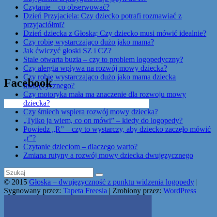
Czytanie – co obserwować?
Dzień Przyjaciela: Czy dziecko potrafi rozmawiać z
przyjaciółmi?
Dzień dziecka z Głoską: Czy dziecko musi mówić idealnie?
Czy robię wystarczająco dużo jako mama?
Jak ćwiczyć głoski SZ i CZ?
Stale otwarta buzia – czy to problem logopedyczny?
Czy alergia wpływa na rozwój mowy dziecka?
Czy robię wystarczająco dużo jako mama dziecka
Facebook
dwujęzycznego?
Czy motoryka mała ma znaczenie dla rozwoju mowy
dziecka?
Get the Facebook Likebox Slider Pro for WordPress
Czy śmiech wspiera rozwój mowy dziecka?
„Tylko ja wiem, co on mówi” – kiedy do logopedy?
Powiedz „R” – czy to wystarczy, aby dziecko zaczęło mówić
„r”?
Czytanie dzieciom – dlaczego warto?
Zmiana rutyny a rozwój mowy dziecka dwujęzycznego
© 2015
Głoska – dwujęzyczność z punktu widzenia logopedy
|
Sygnowany przez:
Tapeta Freesia
| Zrobiony przez:
WordPress