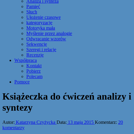
Analiza i synteza
Pamięć
Słuch
Ułożenie czasowe
kategoryzacje
Motoryka mała
Myślenie przez analogie
Odwracanie wzorów
Sekwencje
Szeregi i relacje
Recenzje
Współpraca
Kontakt
Pobierz
Polecam
Pomoce
Książeczka do ćwiczeń analizy i
syntezy
Autor:
Katarzyna Czyżycka
Data:
13 maja 2015
Komentarz:
20
komentarzy