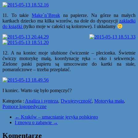
11. To takie
Make`n`Break
na papierze. Na górze na małych
kartkach dziecko ma kilka wzorów, na dole do dyspozycji
zakładki
do książki
(tylko moje w całości są kolorowe). I układamy
12. A na koniec moje ulubione ćwiczenie – plecionka. Świetnie
ćwiczy motorykę małą, koordynację ręka – oko i sekwencje.
Zielone paski papieru są umocowane do kartki na stałe,
pomarańczowe – trzeba przeplatać.
I koniec. Warto się było pomęczyć?
Kategoria :
Analiza i synteza
,
Dwujęzyczność
,
Motoryka mała
,
Pomoce logopedyczne
←
Kraków – umacnianie języka polskiego
I znowu o zabawie
→
Komentarze