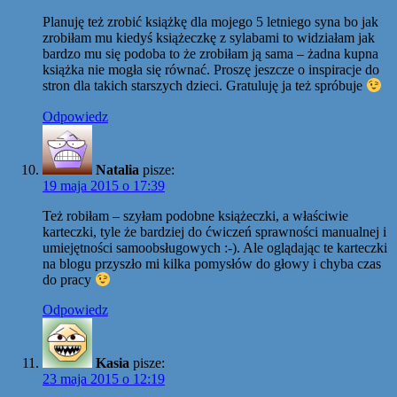
Planuję też zrobić książkę dla mojego 5 letniego syna bo jak
zrobiłam mu kiedyś książeczkę z sylabami to widziałam jak
bardzo mu się podoba to że zrobiłam ją sama – żadna kupna
książka nie mogła się równać. Proszę jeszcze o inspiracje do
stron dla takich starszych dzieci. Gratuluję ja też spróbuje
Odpowiedz
Natalia
pisze:
19 maja 2015 o 17:39
Też robiłam – szyłam podobne książeczki, a właściwie
karteczki, tyle że bardziej do ćwiczeń sprawności manualnej i
umiejętności samoobsługowych :-). Ale oglądając te karteczki
na blogu przyszło mi kilka pomysłów do głowy i chyba czas
do pracy
Odpowiedz
Kasia
pisze:
23 maja 2015 o 12:19