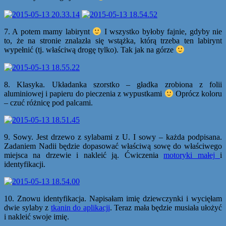
7. A potem mamy labirynt
I wszystko byłoby fajnie, gdyby nie
to, że na stronie znalazła się wstążka, którą trzeba ten labirynt
wypełnić (tj. właściwą drogę tylko). Tak jak na górze
8. Klasyka. Układanka szorstko – gładka zrobiona z folii
aluminiowej i papieru do pieczenia z wypustkami
Oprócz koloru
– czuć różnicę pod palcami.
9. Sowy. Jest drzewo z sylabami z U. I sowy – każda podpisana.
Zadaniem Nadii będzie dopasować właściwą sowę do właściwego
miejsca na drzewie i nakleić ją. Ćwiczenia
motoryki małej
i
identyfikacji.
10. Znowu identyfikacja. Napisałam imię dziewczynki i wycięłam
dwie sylaby z
tkanin do aplikacji
. Teraz mała będzie musiała ułożyć
i nakleić swoje imię.