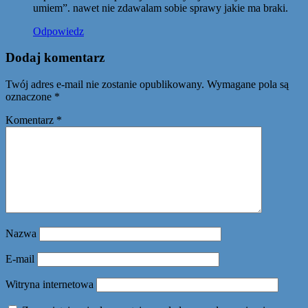
umiem”. nawet nie zdawalam sobie sprawy jakie ma braki.
Odpowiedz
Dodaj komentarz
Twój adres e-mail nie zostanie opublikowany.
Wymagane pola są
oznaczone
*
Komentarz
*
Nazwa
E-mail
Witryna internetowa