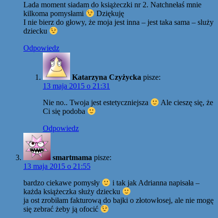
Lada moment siadam do książeczki nr 2. Natchnełaś mnie
kilkoma pomysłami
Dziękuję
I nie bierz do głowy, że moja jest inna – jest taka sama – sluży
dziecku
Odpowiedz
Katarzyna Czyżycka
pisze:
13 maja 2015 o 21:31
Nie no.. Twoja jest estetyczniejsza
Ale cieszę się, że
Ci się podoba
Odpowiedz
smartmama
pisze:
13 maja 2015 o 21:55
bardzo ciekawe pomysły
i tak jak Adrianna napisała –
każda książeczka służy dziecku
ja ost zrobiłam fakturową do bajki o złotowłosej, ale nie mogę
się zebrać żeby ją ofocić