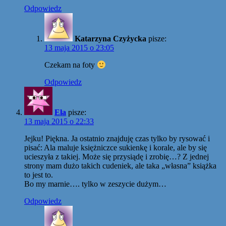
Odpowiedz
Katarzyna Czyżycka
pisze:
13 maja 2015 o 23:05
Czekam na foty
Odpowiedz
Ela
pisze:
13 maja 2015 o 22:33
Jejku! Piękna. Ja ostatnio znajduję czas tylko by rysować i
pisać: Ala maluje księżniczce sukienkę i korale, ale by się
ucieszyła z takiej. Może się przysiądę i zrobię…? Z jednej
strony mam dużo takich cudeniek, ale taka „własna” książka
to jest to.
Bo my marnie…. tylko w zeszycie dużym…
Odpowiedz