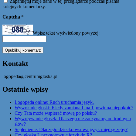
Zapamiętaj moje dane w tej przeglądarce podczas pisania
kolejnych komentarzy.
Captcha
*
Wpisz tekst wyświetlony powyżej:
Kontakt
logopeda@centrumgloska.pl
Ostatnie wpisy
Logopeda online: Ruch uruchamia język.
Wywołanie głoski: Kiedy zamiana L na J powinna niepokoić?
Czy Tata może wspierać mowę po polsku?
Wywoływanie głosek: Dlaczego nie zaczynamy od trudnych
słów?
Seplenienie: Dlaczego dziecko wsuwa język między zęby?
Czy głoska L przygotowuje język do R?