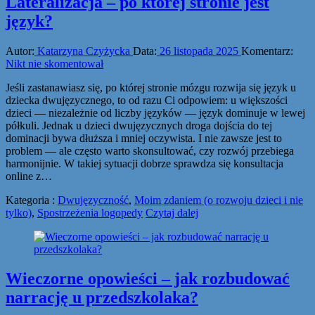
Lateralizacja – po której stronie jest
język?
Autor:
Katarzyna Czyżycka
Data:
26 listopada 2025
Komentarz:
Nikt nie skomentował
Jeśli zastanawiasz się, po której stronie mózgu rozwija się język u
dziecka dwujęzycznego, to od razu Ci odpowiem: u większości
dzieci — niezależnie od liczby języków — język dominuje w lewej
półkuli. Jednak u dzieci dwujęzycznych droga dojścia do tej
dominacji bywa dłuższa i mniej oczywista. I nie zawsze jest to
problem — ale często warto skonsultować, czy rozwój przebiega
harmonijnie. W takiej sytuacji dobrze sprawdza się konsultacja
online z…
Kategoria :
Dwujęzyczność
,
Moim zdaniem (o rozwoju dzieci i nie
tylko)
,
Spostrzeżenia logopedy
Czytaj dalej
Wieczorne opowieści – jak rozbudować
narrację u przedszkolaka?