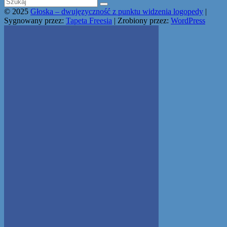
© 2025
Głoska – dwujęzyczność z punktu widzenia logopedy
|
Sygnowany przez:
Tapeta Freesia
| Zrobiony przez:
WordPress