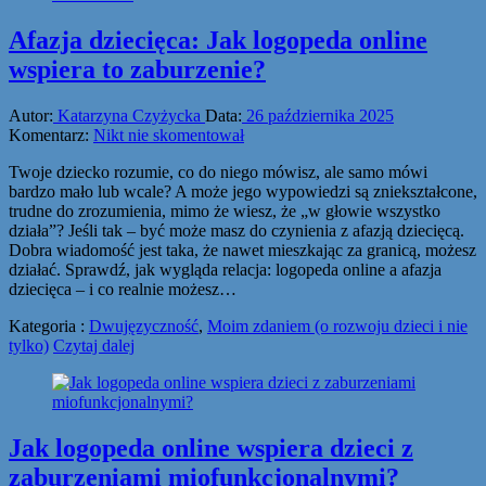
Afazja dziecięca: Jak logopeda online
wspiera to zaburzenie?
Autor:
Katarzyna Czyżycka
Data:
26 października 2025
Komentarz:
Nikt nie skomentował
Twoje dziecko rozumie, co do niego mówisz, ale samo mówi
bardzo mało lub wcale? A może jego wypowiedzi są zniekształcone,
trudne do zrozumienia, mimo że wiesz, że „w głowie wszystko
działa”? Jeśli tak – być może masz do czynienia z afazją dziecięcą.
Dobra wiadomość jest taka, że nawet mieszkając za granicą, możesz
działać. Sprawdź, jak wygląda relacja: logopeda online a afazja
dziecięca – i co realnie możesz…
Kategoria :
Dwujęzyczność
,
Moim zdaniem (o rozwoju dzieci i nie
tylko)
Czytaj dalej
Jak logopeda online wspiera dzieci z
zaburzeniami miofunkcjonalnymi?