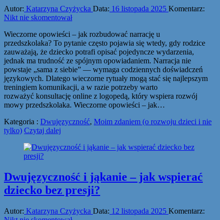
Autor:
Katarzyna Czyżycka
Data:
16 listopada 2025
Komentarz:
Nikt nie skomentował
Wieczorne opowieści – jak rozbudować narrację u
przedszkolaka? To pytanie często pojawia się wtedy, gdy rodzice
zauważają, że dziecko potrafi opisać pojedyncze wydarzenia,
jednak ma trudność ze spójnym opowiadaniem. Narracja nie
powstaje „sama z siebie” — wymaga codziennych doświadczeń
językowych. Dlatego wieczorne rytuały mogą stać się najlepszym
treningiem komunikacji, a w razie potrzeby warto
rozważyć konsultację online z logopedą, który wspiera rozwój
mowy przedszkolaka. Wieczorne opowieści – jak…
Kategoria :
Dwujęzyczność
,
Moim zdaniem (o rozwoju dzieci i nie
tylko)
Czytaj dalej
Dwujęzyczność i jąkanie – jak wspierać
dziecko bez presji?
Autor:
Katarzyna Czyżycka
Data:
12 listopada 2025
Komentarz:
Nikt nie skomentował