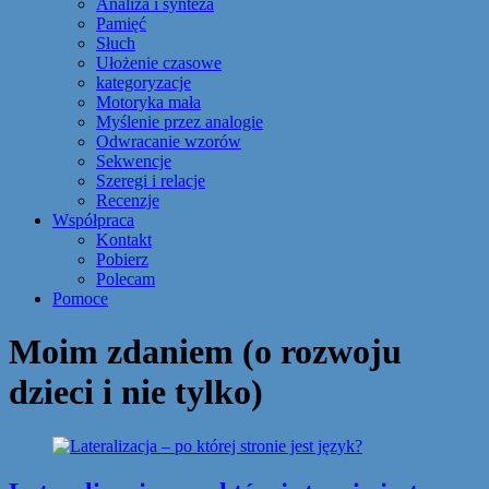
Analiza i synteza
Pamięć
Słuch
Ułożenie czasowe
kategoryzacje
Motoryka mała
Myślenie przez analogie
Odwracanie wzorów
Sekwencje
Szeregi i relacje
Recenzje
Współpraca
Kontakt
Pobierz
Polecam
Pomoce
Moim zdaniem (o rozwoju
dzieci i nie tylko)