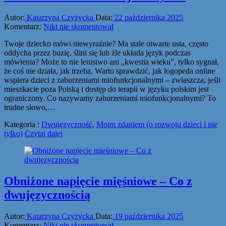
Autor:
Katarzyna Czyżycka
Data:
22 października 2025
Komentarz:
Nikt nie skomentował
Twoje dziecko mówi niewyraźnie? Ma stale otwarte usta, często
oddycha przez buzię, ślini się lub źle układa język podczas
mówienia? Może to nie lenistwo ani „kwestia wieku”, tylko sygnał,
że coś nie działa, jak trzeba. Warto sprawdzić, jak logopeda online
wspiera dzieci z zaburzeniami miofunkcjonalnymi – zwłaszcza, jeśli
mieszkacie poza Polską i dostęp do terapii w języku polskim jest
ograniczony. Co nazywamy zaburzeniami miofunkcjonalnymi? To
trudne słowo,…
Kategoria :
Dwujęzyczność
,
Moim zdaniem (o rozwoju dzieci i nie
tylko)
Czytaj dalej
Obniżone napięcie mięśniowe – Co z
dwujęzycznością
Autor:
Katarzyna Czyżycka
Data:
19 października 2025
Komentarz:
Nikt nie skomentował