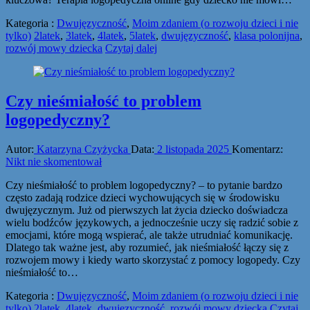
Kategoria :
Dwujęzyczność
,
Moim zdaniem (o rozwoju dzieci i nie
tylko)
2latek
,
3latek
,
4latek
,
5latek
,
dwujęzyczność
,
klasa polonijna
,
rozwój mowy dziecka
Czytaj dalej
Czy nieśmiałość to problem
logopedyczny?
Autor:
Katarzyna Czyżycka
Data:
2 listopada 2025
Komentarz:
Nikt nie skomentował
Czy nieśmiałość to problem logopedyczny? – to pytanie bardzo
często zadają rodzice dzieci wychowujących się w środowisku
dwujęzycznym. Już od pierwszych lat życia dziecko doświadcza
wielu bodźców językowych, a jednocześnie uczy się radzić sobie z
emocjami, które mogą wspierać, ale także utrudniać komunikację.
Dlatego tak ważne jest, aby rozumieć, jak nieśmiałość łączy się z
rozwojem mowy i kiedy warto skorzystać z pomocy logopedy. Czy
nieśmiałość to…
Kategoria :
Dwujęzyczność
,
Moim zdaniem (o rozwoju dzieci i nie
tylko)
2latek
,
4latek
,
dwujęzyczność
,
rozwój mowy dziecka
Czytaj