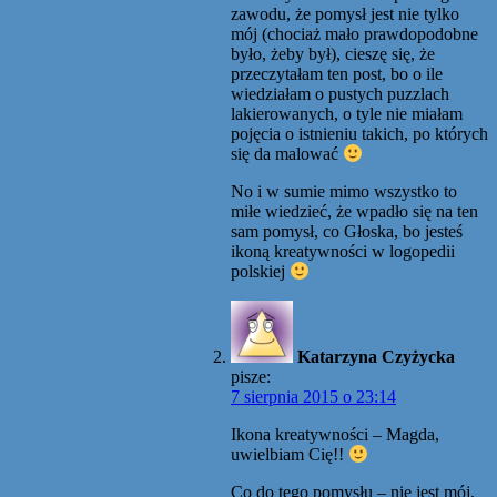
zawodu, że pomysł jest nie tylko
mój (chociaż mało prawdopodobne
było, żeby był), cieszę się, że
przeczytałam ten post, bo o ile
wiedziałam o pustych puzzlach
lakierowanych, o tyle nie miałam
pojęcia o istnieniu takich, po których
się da malować
No i w sumie mimo wszystko to
miłe wiedzieć, że wpadło się na ten
sam pomysł, co Głoska, bo jesteś
ikoną kreatywności w logopedii
polskiej
Katarzyna Czyżycka
pisze:
7 sierpnia 2015 o 23:14
Ikona kreatywności – Magda,
uwielbiam Cię!!
Co do tego pomysłu – nie jest mój,