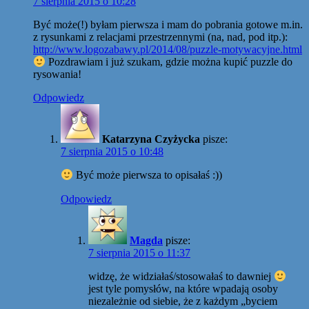
7 sierpnia 2015 o 10:28
Być może(!) byłam pierwsza i mam do pobrania gotowe m.in.
z rysunkami z relacjami przestrzennymi (na, nad, pod itp.):
http://www.logozabawy.pl/2014/08/puzzle-motywacyjne.html
Pozdrawiam i już szukam, gdzie można kupić puzzle do
rysowania!
Odpowiedz
Katarzyna Czyżycka
pisze:
7 sierpnia 2015 o 10:48
Być może pierwsza to opisałaś :))
Odpowiedz
Magda
pisze:
7 sierpnia 2015 o 11:37
widzę, że widziałaś/stosowałaś to dawniej
jest tyle pomysłów, na które wpadają osoby
niezależnie od siebie, że z każdym „byciem