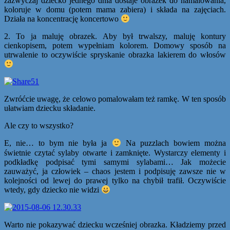
zazwyczaj dziecko jednego dnia dostaje obrazek do namalowania,
koloruje w domu (potem mama zabiera) i składa na zajęciach.
Działa na koncentrację koncertowo
2. To ja maluję obrazek. Aby był trwalszy, maluję kontury
cienkopisem, potem wypełniam kolorem. Domowy sposób na
utrwalenie to oczywiście spryskanie obrazka lakierem do włosów
Zwróćcie uwagę, że celowo pomalowałam też ramkę. W ten sposób
ułatwiam dziecku składanie.
Ale czy to wszystko?
E, nie… to bym nie była ja
Na puzzlach bowiem można
świetnie czytać sylaby otwarte i zamknięte. Wystarczy elementy i
podkładkę podpisać tymi samymi sylabami… Jak możecie
zauważyć, ja człowiek – chaos jestem i podpisuję zawsze nie w
kolejności od lewej do prawej tylko na chybił trafił. Oczywiście
wtedy, gdy dziecko nie widzi
Warto nie pokazywać dziecku wcześniej obrazka. Kładziemy przed