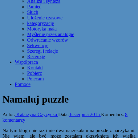
Analiza i synteza
Pamięć
Słuch
Ułożenie czasowe
kategoryzacje
Motoryka mała
Myślenie przez analogie
Odwracanie wzorów
Sekwencje
Szeregi i relacje
Recenzje
Współpraca
Kontakt
Pobierz
Polecam
Pomoce
Namaluj puzzle
Autor:
Katarzyna Czyżycka
Data:
6 sierpnia 2015
Komentarz:
8
komentarzy
Na tym blogu nie raz i nie dwa narzekałam na puzzle z haczykami.
Nie wiem, ale być może zostałam okrzyknięta ich wielką