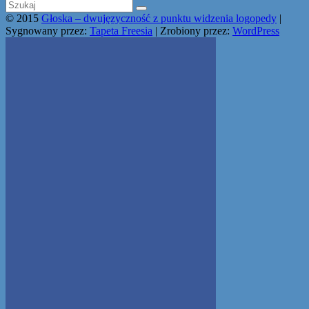
© 2015
Głoska – dwujęzyczność z punktu widzenia logopedy
|
Sygnowany przez:
Tapeta Freesia
| Zrobiony przez:
WordPress