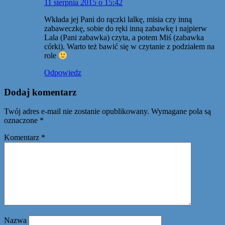
11 sierpnia 2015 o 15:42
Wkłada jej Pani do rączki lalkę, misia czy inną
zabaweczkę, sobie do ręki inną zabawkę i najpierw
Lala (Pani zabawka) czyta, a potem Miś (zabawka
córki). Warto też bawić się w czytanie z podziałem na
role
Odpowiedz
Dodaj komentarz
Twój adres e-mail nie zostanie opublikowany.
Wymagane pola są
oznaczone
*
Komentarz
*
Nazwa