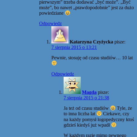
pierwszym” trzeba dodawać „być może”. „Być
może”, bo nawet „prawdopodobnie” jest za dużo
powiedziane
Odpowiedz
Katarzyna Czyżycka
pisze:
7 sierpnia 2015 o 13:21
Pewnie, stosuję od czasu studiów… 10 lat
Odpowiedz
Magda
pisze:
7 sierpnia 2015 o 21:38
Ja też od czasu studiów
Tyle, że
to inna liczba lat
Ciekawe, czy
na każdy pomysł logopedyczny ktoś
gdzieś kiedyś już wpadł
W każdym razie mimo pewnego