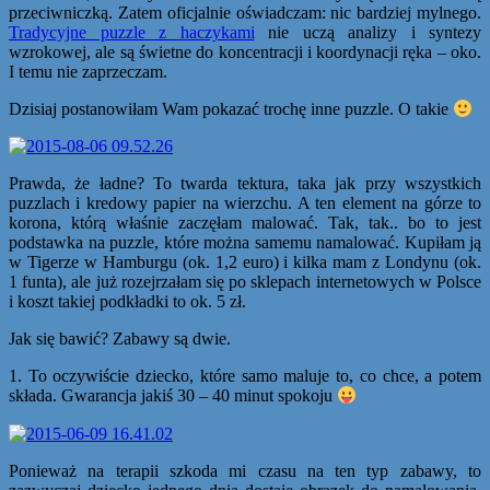
przeciwniczką. Zatem oficjalnie oświadczam: nic bardziej mylnego.
Tradycyjne puzzle z haczykami
nie uczą analizy i syntezy
wzrokowej, ale są świetne do koncentracji i koordynacji ręka – oko.
I temu nie zaprzeczam.
Dzisiaj postanowiłam Wam pokazać trochę inne puzzle. O takie
Prawda, że ładne? To twarda tektura, taka jak przy wszystkich
puzzlach i kredowy papier na wierzchu. A ten element na górze to
korona, którą właśnie zaczęłam malować. Tak, tak.. bo to jest
podstawka na puzzle, które można samemu namalować. Kupiłam ją
w Tigerze w Hamburgu (ok. 1,2 euro) i kilka mam z Londynu (ok.
1 funta), ale już rozejrzałam się po sklepach internetowych w Polsce
i koszt takiej podkładki to ok. 5 zł.
Jak się bawić? Zabawy są dwie.
1. To oczywiście dziecko, które samo maluje to, co chce, a potem
składa. Gwarancja jakiś 30 – 40 minut spokoju
Ponieważ na terapii szkoda mi czasu na ten typ zabawy, to