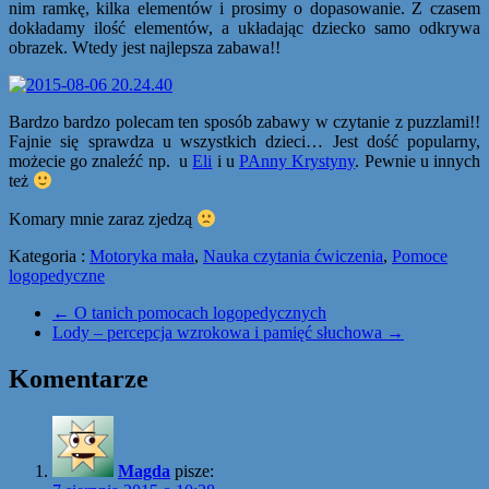
nim ramkę, kilka elementów i prosimy o dopasowanie. Z czasem
dokładamy ilość elementów, a układając dziecko samo odkrywa
obrazek. Wtedy jest najlepsza zabawa!!
Bardzo bardzo polecam ten sposób zabawy w czytanie z puzzlami!!
Fajnie się sprawdza u wszystkich dzieci… Jest dość popularny,
możecie go znaleźć np. u
Eli
i u
PAnny Krystyny
. Pewnie u innych
też
Komary mnie zaraz zjedzą
Kategoria :
Motoryka mała
,
Nauka czytania ćwiczenia
,
Pomoce
logopedyczne
←
O tanich pomocach logopedycznych
Lody – percepcja wzrokowa i pamięć słuchowa
→
Komentarze
Magda
pisze: