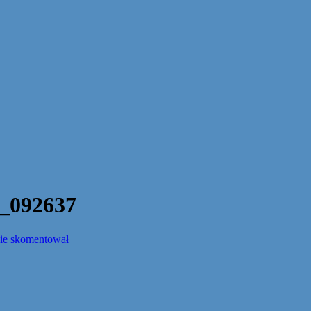
_092637
nie skomentował