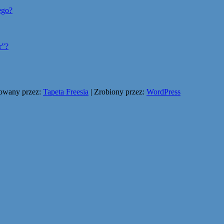
ego?
r”?
owany przez:
Tapeta Freesia
| Zrobiony przez:
WordPress