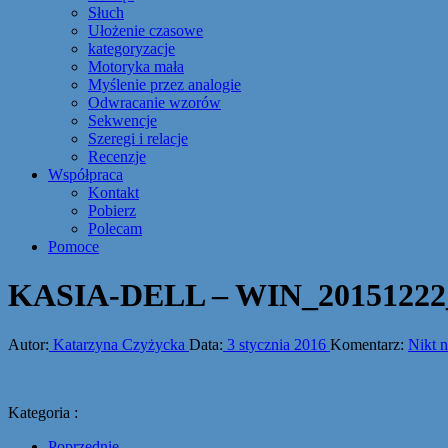
Słuch
Ułożenie czasowe
kategoryzacje
Motoryka mała
Myślenie przez analogie
Odwracanie wzorów
Sekwencje
Szeregi i relacje
Recenzje
Współpraca
Kontakt
Pobierz
Polecam
Pomoce
KASIA-DELL – WIN_20151222
Autor:
Katarzyna Czyżycka
Data:
3 stycznia 2016
Komentarz:
Nikt 
Kategoria :
Poprzednie