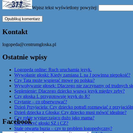
Wpisz tekst wyświetlony powyżej:
Kontakt
logopeda@centrumgloska.pl
Ostatnie wpisy
Logopeda online: Ruch uruchamia język.
Wywołanie głoski: Kiedy zamiana L na J powinna niepokoić?
Czy Tata może wspierać mowę po polsku?
Wywoływanie głosek: Dlaczego nie zaczynamy od trudnych s
Seplenienie: Dlaczego dziecko wsuwa język między zęby?
Czy głoska L przygotowuje język do R?
Czytanie – co obserwować?
Dzień Przyjaciela: Czy dziecko potrafi rozmawiać z przyjaciół
Dzień dziecka z Głoską: Czy dziecko musi mówić idealnie?
Czy robię wystarczająco dużo jako mama?
Facebook
Jak ćwiczyć głoski SZ i CZ?
Stale otwarta buzia – czy to problem logopedyczny?