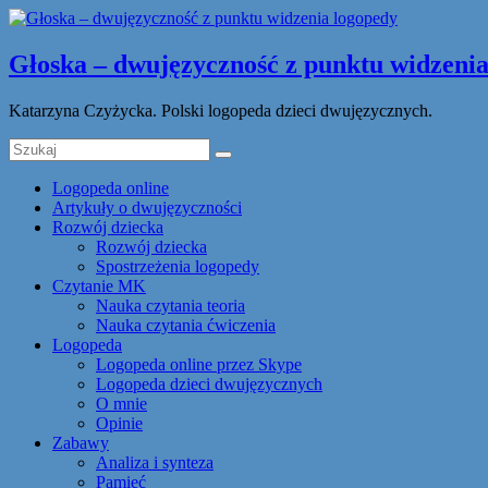
Głoska – dwujęzyczność z punktu widzenia
Katarzyna Czyżycka. Polski logopeda dzieci dwujęzycznych.
Logopeda online
Artykuły o dwujęzyczności
Rozwój dziecka
Rozwój dziecka
Spostrzeżenia logopedy
Czytanie MK
Nauka czytania teoria
Nauka czytania ćwiczenia
Logopeda
Logopeda online przez Skype
Logopeda dzieci dwujęzycznych
O mnie
Opinie
Zabawy
Analiza i synteza
Pamięć