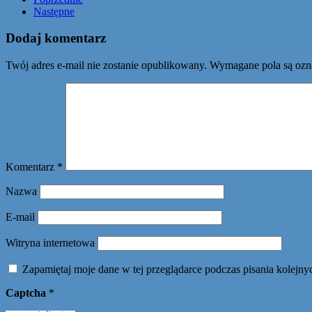
Następne
Dodaj komentarz
Twój adres e-mail nie zostanie opublikowany.
Wymagane pola są oz
Komentarz
*
Nazwa
E-mail
Witryna internetowa
Zapamiętaj moje dane w tej przeglądarce podczas pisania kolejny
Captcha
*