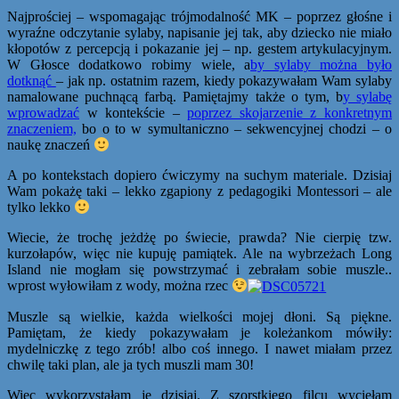
Najprościej – wspomagając trójmodalność MK – poprzez głośne i
wyraźne odczytanie sylaby, napisanie jej tak, aby dziecko nie miało
kłopotów z percepcją i pokazanie jej – np. gestem artykulacyjnym.
W Głosce dodatkowo robimy wiele, a
by sylaby można było
dotknąć
– jak np. ostatnim razem, kiedy pokazywałam Wam sylaby
namalowane puchnącą farbą. Pamiętajmy także o tym, b
y sylabę
wprowadzać
w kontekście –
poprzez skojarzenie z konkretnym
znaczeniem,
bo o to w symultaniczno – sekwencyjnej chodzi – o
naukę znaczeń
A po kontekstach dopiero ćwiczymy na suchym materiale. Dzisiaj
Wam pokażę taki – lekko zgapiony z pedagogiki Montessori – ale
tylko lekko
Wiecie, że trochę jeżdżę po świecie, prawda? Nie cierpię tzw.
kurzołapów, więc nie kupuję pamiątek. Ale na wybrzeżach Long
Island nie mogłam się powstrzymać i zebrałam sobie muszle..
wprost wyłowiłam z wody, można rzec
Muszle są wielkie, każda wielkości mojej dłoni. Są piękne.
Pamiętam, że kiedy pokazywałam je koleżankom mówiły:
mydelniczkę z tego zrób! albo coś innego. I nawet miałam przez
chwilę taki plan, ale ja tych muszli mam 30!
Więc wykorzystałam je dzisiaj. Z szorstkiego filcu wycięłam