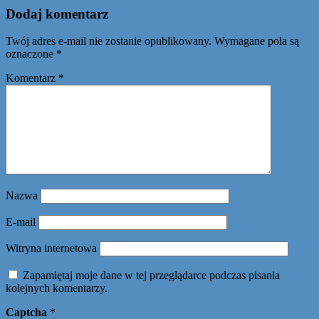
Dodaj komentarz
Twój adres e-mail nie zostanie opublikowany.
Wymagane pola są
oznaczone
*
Komentarz
*
Nazwa
E-mail
Witryna internetowa
Zapamiętaj moje dane w tej przeglądarce podczas pisania
kolejnych komentarzy.
Captcha
*