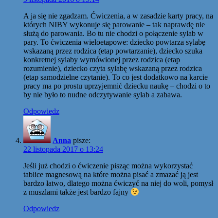
A ja się nie zgadzam. Ćwiczenia, a w zasadzie karty pracy, na
których NIBY wykonuje się parowanie – tak naprawdę nie
służą do parowania. Bo tu nie chodzi o połączenie sylab w
pary. To ćwiczenia wieloetapowe: dziecko powtarza sylabę
wskazaną przez rodzica (etap powtarzanie), dziecko szuka
konkretnej sylaby wymówionej przez rodzica (etap
rozumienie), dziecko czyta sylabę wskazaną przez rodzica
(etap samodzielne czytanie). To co jest dodatkowo na karcie
pracy ma po prostu uprzyjemnić dziecku naukę – chodzi o to
by nie było to nudne odczytywanie sylab a zabawa.
Odpowiedz
Anna
pisze:
22 listopada 2017 o 13:24
Jeśli już chodzi o ćwiczenie pisząc można wykorzystać
tablice magnesową na które można pisać a zmazać ją jest
bardzo łatwo, dlatego można ćwiczyć na niej do woli, pomysł
z muszlami także jest bardzo fajny
Odpowiedz