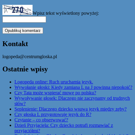
Wpisz tekst wyświetlony powyżej:
Kontakt
logopeda@centrumgloska.pl
Ostatnie wpisy
Logopeda online: Ruch uruchamia język.
Wywołanie głoski: Kiedy zamiana L na J powinna niepokoić?
Czy Tata może wspierać mowę po polsku?
Wywoływanie głosek: Dlaczego nie zaczynamy od trudnych
słów?
Seplenienie: Dlaczego dziecko wsuwa język między zęby?
Czy głoska L przygotowuje język do R?
Czytanie – co obserwować?
Dzień Przyjaciela: Czy dziecko potrafi rozmawiać z
przyjaciółmi?