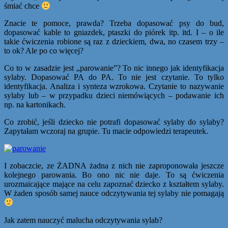
śmiać chce
Znacie te pomoce, prawda? Trzeba dopasować psy do bud,
dopasować kable to gniazdek, ptaszki do piórek itp. itd. I – o ile
takie ćwiczenia robione są raz z dzieckiem, dwa, no czasem trzy –
to ok? Ale po co więcej?
Co to w zasadzie jest „parowanie”? To nic innego jak identyfikacja
sylaby. Dopasować PA do PA. To nie jest czytanie. To tylko
identyfikacja. Analiza i synteza wzrokowa. Czytanie to nazywanie
sylaby lub – w przypadku dzieci niemówiących – podawanie ich
np. na kartonikach.
Co zrobić, jeśli dziecko nie potrafi dopasować sylaby do sylaby?
Zapytałam wczoraj na grupie. Tu macie odpowiedzi terapeutek.
I zobaczcie, ze ŻADNA żadna z nich nie zaproponowała jeszcze
kolejnego parowania. Bo ono nic nie daje. To są ćwiczenia
urozmaicające mające na celu zapoznać dziecko z kształtem sylaby.
W żaden sposób samej nauce odczytywania tej sylaby nie pomagają
Jak zatem nauczyć malucha odczytywania sylab?