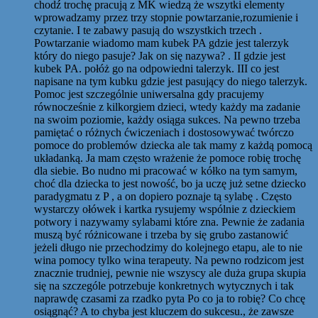
chodź trochę pracują z MK wiedzą że wszytki elementy
wprowadzamy przez trzy stopnie powtarzanie,rozumienie i
czytanie. I te zabawy pasują do wszystkich trzech .
Powtarzanie wiadomo mam kubek PA gdzie jest talerzyk
który do niego pasuje? Jak on się nazywa? . II gdzie jest
kubek PA. połóż go na odpowiedni talerzyk. III co jest
napisane na tym kubku gdzie jest pasujący do niego talerzyk.
Pomoc jest szczególnie uniwersalna gdy pracujemy
równocześnie z kilkorgiem dzieci, wtedy każdy ma zadanie
na swoim poziomie, każdy osiąga sukces. Na pewno trzeba
pamiętać o różnych ćwiczeniach i dostosowywać twórczo
pomoce do problemów dziecka ale tak mamy z każdą pomocą
układanką. Ja mam często wrażenie że pomoce robię trochę
dla siebie. Bo nudno mi pracować w kółko na tym samym,
choć dla dziecka to jest nowość, bo ja uczę już setne dziecko
paradygmatu z P , a on dopiero poznaje tą sylabę . Często
wystarczy ołówek i kartka rysujemy wspólnie z dzieckiem
potwory i nazywamy sylabami które zna. Pewnie że zadania
muszą być różnicowane i trzeba by się grubo zastanowić
jeżeli długo nie przechodzimy do kolejnego etapu, ale to nie
wina pomocy tylko wina terapeuty. Na pewno rodzicom jest
znacznie trudniej, pewnie nie wszyscy ale duża grupa skupia
się na szczególe potrzebuje konkretnych wytycznych i tak
naprawdę czasami za rzadko pyta Po co ja to robię? Co chcę
osiągnąć? A to chyba jest kluczem do sukcesu., że zawsze