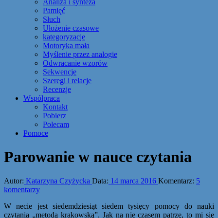
Analiza i synteza
Pamięć
Słuch
Ułożenie czasowe
kategoryzacje
Motoryka mała
Myślenie przez analogie
Odwracanie wzorów
Sekwencje
Szeregi i relacje
Recenzje
Współpraca
Kontakt
Pobierz
Polecam
Pomoce
Parowanie w nauce czytania
Autor:
Katarzyna Czyżycka
Data:
14 marca 2016
Komentarz:
5
komentarzy
W necie jest siedemdziesiąt siedem tysięcy pomocy do nauki
czytania „metodą krakowską”. Jak na nie czasem patrzę, to mi się