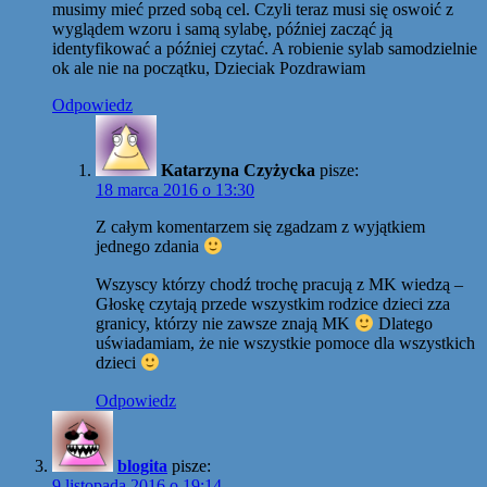
musimy mieć przed sobą cel. Czyli teraz musi się oswoić z
wyglądem wzoru i samą sylabę, później zacząć ją
identyfikować a później czytać. A robienie sylab samodzielnie
ok ale nie na początku, Dzieciak Pozdrawiam
Odpowiedz
Katarzyna Czyżycka
pisze:
18 marca 2016 o 13:30
Z całym komentarzem się zgadzam z wyjątkiem
jednego zdania
Wszyscy którzy chodź trochę pracują z MK wiedzą –
Głoskę czytają przede wszystkim rodzice dzieci zza
granicy, którzy nie zawsze znają MK
Dlatego
uświadamiam, że nie wszystkie pomoce dla wszystkich
dzieci
Odpowiedz
blogita
pisze:
9 listopada 2016 o 19:14