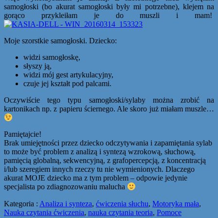
samogłoski (bo akurat samogłoski były mi potrzebne), klejem na
gorąco przykleiłam je do muszli i mam!
Moje szorstkie samogłoski. Dziecko:
widzi samogłoskę,
słyszy ją,
widzi mój gest artykulacyjny,
czuje jej kształt pod palcami.
Oczywiście tego typu samogłoski/sylaby można zrobić na
kartonikach np. z papieru ściernego. Ale skoro już miałam muszle…
Pamiętajcie!
Brak umiejętności przez dziecko odczytywania i zapamiętania sylab
to może być problem z analizą i syntezą wzrokową, słuchową,
pamięcią globalną, sekwencyjną, z grafopercepcją, z koncentracją
i/lub szeregiem innych rzeczy tu nie wymienionych. Dlaczego
akurat MOJE dziecko ma z tym problem – odpowie jedynie
specjalista po zdiagnozowaniu malucha
Kategoria :
Analiza i synteza
,
ćwiczenia słuchu
,
Motoryka mała
,
Nauka czytania ćwiczenia
,
nauka czytania teoria
,
Pomoce