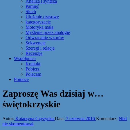
Analiza i synteza
Pamięć
Słuch
Ułożenie czasowe
kategoryzacje
Motoryka mała
Myślenie przez analogie
Odwracanie wzorów
Sekwencje
Szeregi i relacje
Recenzje
Współpraca
Kontakt
Pobierz
Polecam
Pomoce
Zaproszę Was dzisiaj w…
świętokrzyskie
Autor:
Katarzyna Czyżycka
Data:
7 czerwca 2016
Komentarz:
Nikt
nie skomentował