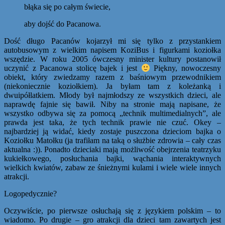
błąka się po całym świecie,
aby dojść do Pacanowa.
Dość długo Pacanów kojarzył mi się tylko z przystankiem
autobusowym z wielkim napisem KoziBus i figurkami koziołka
wszędzie. W roku 2005 ówczesny minister kultury postanowił
uczynić z Pacanowa stolicę bajek i jest
Piękny, nowoczesny
obiekt, który zwiedzamy razem z baśniowym przewodnikiem
(niekoniecznie koziołkiem). Ja byłam tam z koleżanką i
dwuipółlatkiem. Młody był najmłodszy ze wszystkich dzieci, ale
naprawdę fajnie się bawił. Niby na stronie mają napisane, że
wszystko odbywa się za pomocą „technik multimedialnych”, ale
prawda jest taka, że tych technik prawie nie czuć. Okey –
najbardziej ją widać, kiedy zostaje puszczona dzieciom bajka o
Koziołku Matołku (ja trafiłam na taką o służbie zdrowia – cały czas
aktualna :)). Ponadto dzieciaki mają możliwość obejrzenia teatrzyku
kukiełkowego, posłuchania bajki, wąchania interaktywnych
wielkich kwiatów, zabaw ze śnieżnymi kulami i wiele wiele innych
atrakcji.
Logopedycznie?
Oczywiście, po pierwsze osłuchają się z językiem polskim – to
wiadomo. Po drugie – gro atrakcji dla dzieci tam zawartych jest