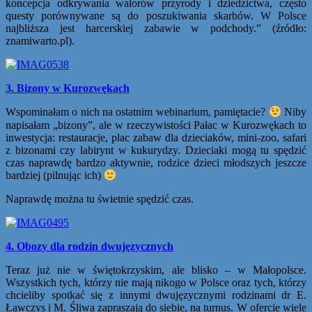
koncepcja odkrywania walorów przyrody i dziedzictwa, często
questy porównywane są do poszukiwania skarbów. W Polsce
najbliższa jest harcerskiej zabawie w podchody.” (źródło:
znamiwarto.pl).
3. Bizony w Kurozwękach
Wspominałam o nich na ostatnim webinarium, pamiętacie?
Niby
napisałam „bizony”, ale w rzeczywistości Pałac w Kurozwękach to
inwestycja: restauracje, plac zabaw dla dzieciaków, mini-zoo, safari
z bizonami czy labirynt w kukurydzy. Dzieciaki mogą tu spędzić
czas naprawdę bardzo aktywnie, rodzice dzieci młodszych jeszcze
bardziej (pilnując ich)
Naprawdę można tu świetnie spędzić czas.
4. Obozy dla rodzin dwujęzycznych
Teraz już nie w świętokrzyskim, ale blisko – w Małopolsce.
Wszystkich tych, którzy nie mają nikogo w Polsce oraz tych, którzy
chcieliby spotkać się z innymi dwujęzycznymi rodzinami dr E.
Ławczys i M. Śliwa zapraszają do siebie, na turnus. W ofercie wiele