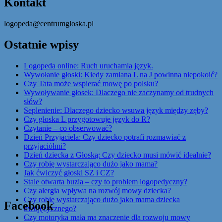
Kontakt
logopeda@centrumgloska.pl
Ostatnie wpisy
Logopeda online: Ruch uruchamia język.
Wywołanie głoski: Kiedy zamiana L na J powinna niepokoić?
Czy Tata może wspierać mowę po polsku?
Wywoływanie głosek: Dlaczego nie zaczynamy od trudnych
słów?
Seplenienie: Dlaczego dziecko wsuwa język między zęby?
Czy głoska L przygotowuje język do R?
Czytanie – co obserwować?
Dzień Przyjaciela: Czy dziecko potrafi rozmawiać z
przyjaciółmi?
Dzień dziecka z Głoską: Czy dziecko musi mówić idealnie?
Czy robię wystarczająco dużo jako mama?
Jak ćwiczyć głoski SZ i CZ?
Stale otwarta buzia – czy to problem logopedyczny?
Czy alergia wpływa na rozwój mowy dziecka?
Czy robię wystarczająco dużo jako mama dziecka
Facebook
dwujęzycznego?
Czy motoryka mała ma znaczenie dla rozwoju mowy