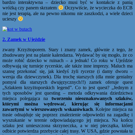
bardzo interaktywna – dziecko musi być w kontakcie z panią
wróżką czy panem skrzatem
Oczywiście, że wycieczka do ECB
nie jest terapią, ale na pewno nikomu nie zaszkodzi, a wiele dzieci
ucieszy
2. Zamek w Ujeździe
zwany Krzyżtoporem. Stary i znany zamek, głównie z tego, że
zbudowany jest na planie kalendarza. Wydawać by się mogło, że co
może robić dziecko w ruinach – a jednak! Co roku w Ujeździe
odbywają się turnieje rycerskie, ale także inne imprezy. Maluch ma
szansę przekonać się, jak kiedyś żyli rycerze (i damy dworu –
wersja dla dziewczynek). Dla trochę starszych (dla mnie genialny
pomysł dla starszych dwujęzycznych!!) zamek oferuje quest
„Szlakiem krzyżtoporskich legend”. Co to jest quest? „Jednym z
tych sposobów jest questing – metoda odkrywania dziedzictwa
miejsca polegająca na
tworzeniu nieoznakowanych szlaków,
którymi można wędrować, kierując się informacjami
zawartymi w wierszowanych wskazówkach
. Kolejne miejsca na
trasie odnajduje się poprzez znalezienie odpowiedzi na zagadkę i
wyszukanie w terenie odpowiadającego jej miejsca. Na końcu
szlaku jest umieszczona skrzyneczka, a w niej pieczątka, której
odbicie potwierdza przebycie całej trasy. W USA, gdzie powstała ta