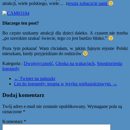
atrakcji, wiele polskiego, wiele… z
resztą zobaczcie sami
Dlaczego ten post?
Bo często szukamy atrakcji dla dzieci daleko. A czasem nie trzeba
„po szerokim szukać świecie, tego co jest bardzo blisko.”
Poza tym pokazać Wam chciałam, w jakim fajnym rejonie Polski
mieszkam, kiedy przyjeżdżam do rodziców
Kategoria :
Dwujęzyczność
,
Głoska na wakacjach
,
Spostrzeżenia
logopedy
←
Twister na paluszki
List do logopedy: terapia w języku większościowym.
→
Dodaj komentarz
Twój adres e-mail nie zostanie opublikowany.
Wymagane pola są
oznaczone
*
Komentarz
*