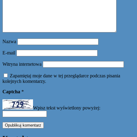
Nazwa
E-mail
Witryna internetowa
Zapamiętaj moje dane w tej przeglądarce podczas pisania
kolejnych komentarzy.
Captcha
*
Wpisz tekst wyświetlony powyżej: