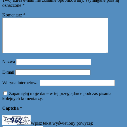
Twój adres e-mail nie zostanie opublikowany.
Wymagane pola są
oznaczone
*
Komentarz
*
Nazwa
E-mail
Witryna internetowa
Zapamiętaj moje dane w tej przeglądarce podczas pisania
kolejnych komentarzy.
Captcha
*
Wpisz tekst wyświetlony powyżej: