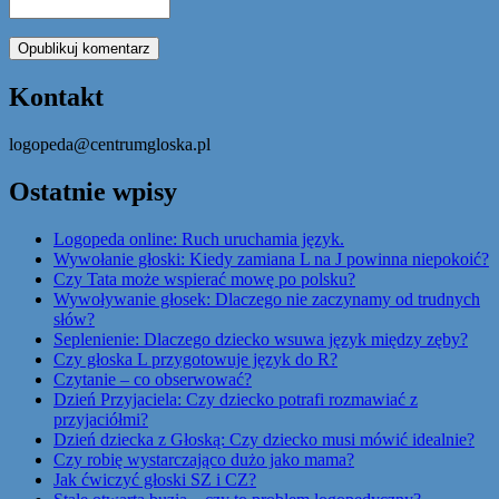
Kontakt
logopeda@centrumgloska.pl
Ostatnie wpisy
Logopeda online: Ruch uruchamia język.
Wywołanie głoski: Kiedy zamiana L na J powinna niepokoić?
Czy Tata może wspierać mowę po polsku?
Wywoływanie głosek: Dlaczego nie zaczynamy od trudnych
słów?
Seplenienie: Dlaczego dziecko wsuwa język między zęby?
Czy głoska L przygotowuje język do R?
Czytanie – co obserwować?
Dzień Przyjaciela: Czy dziecko potrafi rozmawiać z
przyjaciółmi?
Dzień dziecka z Głoską: Czy dziecko musi mówić idealnie?
Czy robię wystarczająco dużo jako mama?
Jak ćwiczyć głoski SZ i CZ?