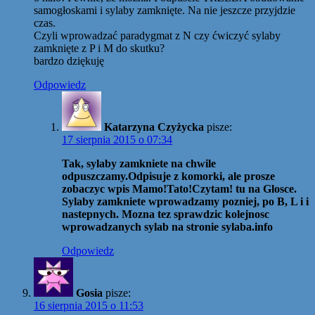
samogłoskami i sylaby zamknięte. Na nie jeszcze przyjdzie
czas.
Czyli wprowadzać paradygmat z N czy ćwiczyć sylaby
zamknięte z P i M do skutku?
bardzo dziękuję
Odpowiedz
Katarzyna Czyżycka
pisze:
17 sierpnia 2015 o 07:34
Tak, sylaby zamkniete na chwile
odpuszczamy.Odpisuje z komorki, ale prosze
zobaczyc wpis Mamo!Tato!Czytam! tu na Glosce.
Sylaby zamkniete wprowadzamy pozniej, po B, L i i
nastepnych. Mozna tez sprawdzic kolejnosc
wprowadzanych sylab na stronie sylaba.info
Odpowiedz
Gosia
pisze:
16 sierpnia 2015 o 11:53