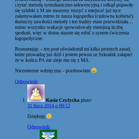
czytać metodą symultaniczno-sekwencyjną i odkąd pojawiły
się sylabki z M nie mozemy ruszyć z miejsca! już ręce
załamywałam mimo że nasza logopedka (cudowna kobieta!)
tłumaczy zawiłości metody i ten trudny etam przewidziała…
mimo wszystko wakacje spowodowały mniejszą liczbę
spotkań, więc w domu staram się robić z synem ćwiczenia
logopedyczne.
Reasumując – ten post uświadomił mi kilka prostych zasad,
które prowadzę już dziś i jestem pewna ze Szkrabik załapie!
że w końcu PA nie zleje mu się z MA.
Niezmiernie wdzięczna – pozdrawiam
Odpowiedz
Kasia Czyżycka
pisze:
31 lipca 2014 o 08:12
Dziękuję
Odpowiedz