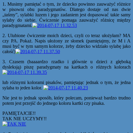
1. Musimy pamiętać o tym, że dziecko powinno zauważyć różnice
w pisowni obu paradygmatów. Dlatego dostaje od nas dwie
„taśmy”, sylabki luzem i jego zadaniem jest dopasować takie samy
sylaby do siebie. Ćwiczenie pomaga zauważyć różnicę między
paradygmatami.
2. Ulubione ćwiczenie moich dzieci, czyli co teraz ułożyłam? MA
czy PA. Pokaż. Napis ułożony ze słomek (pamiętajmy, że M i A
musi być w tym samym kolorze, żeby dziecko widziało sylabę jako
całość)
3. Czasem (baaaardzo rzadko i głównie u dzieci z głęboką
dysleksją) piszę paradygmaty na kartkach o różnych kolorach
lub różnymi kolorami pisaków, pamiętając jednak o tym, że jedna
sylaba to jeden kolor.
Nie jest to jednak sposób, który polecam, ponieważ bardzo trudno
potem jest przejść do jednego koloru kartki czy pisaka.
PAMIĘTAJCIE!!
TAK NIE UCZYMY!!