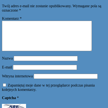
Twój adres e-mail nie zostanie opublikowany.
Wymagane pola są
oznaczone
*
Komentarz
*
Nazwa
E-mail
Witryna internetowa
Zapamiętaj moje dane w tej przeglądarce podczas pisania
kolejnych komentarzy.
Captcha
*