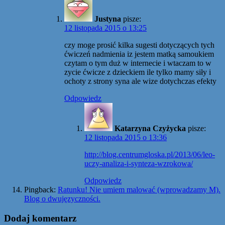
Justyna
pisze:
12 listopada 2015 o 13:25
czy moge prosić kilka sugesti dotyczących tych
ćwiczeń nadmienia iz jestem matką samoukiem
czytam o tym duż w internecie i wtaczam to w
zycie ćwicze z dzieckiem ile tylko mamy siły i
ochoty z strony syna ale wize dotychczas efekty
Odpowiedz
Katarzyna Czyżycka
pisze:
12 listopada 2015 o 13:36
http://blog.centrumgloska.pl/2013/06/leo-
uczy-analiza-i-synteza-wzrokowa/
Odpowiedz
Pingback:
Ratunku! Nie umiem malować (wprowadzamy M).
Blog o dwujęzyczności.
Dodaj komentarz