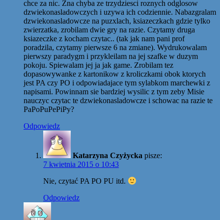
chce za nic. Zna chyba ze trzydziesci roznych odglosow
dzwiekonasladowczych i uzywa ich codziennie. Nabazgralam
dzwiekonasladowcze na puzxlach, ksiazeczkach gdzie tylko
zwierzatka, zrobilam dwie gry na razie. Czytamy druga
ksiazeczke z kocham czytac.. (tak jak nam pani prof
poradzila, czytamy pierwsze 6 na zmiane). Wydrukowalam
pierwszy paradygm i przykleilam na jej szafke w duzym
pokoju. Spiewalam jej ja jak game. Zrobilam tez
dopasowywanke z kartonikow z kroliczkami obok ktorych
jest PA czy PO i odpowiadajace tym sylabkom marchewki z
napisami. Powinnam sie bardziej wysilic z tym zeby Misie
nauczyc czytac te dzwiekonasladowcze i schowac na razie te
PaPoPuPePiPy?
Odpowiedz
Katarzyna Czyżycka
pisze:
7 kwietnia 2015 o 10:43
Nie, czytać PA PO PU itd.
Odpowiedz