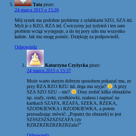
Tata
pisze:
24 marca 2015 o 15:26
Mój synek ma podobne problemy z sylabkami SZO, SZA itd.
Myli je z RZO, RZA itd. Ćwiczymy już tydzień i ten sam
problem wciąż występuje, a do tej pory szło mu wszystko
ładnie. Jak mu mogę pomóc. Dziękuję za podpowiedź.
Odpowiedz
Katarzyna Czyżycka
pisze:
24 marca 2015 o 15:37
Może warto starym dobrym sposobem pokazać mu, ze
przy RZA RZO RZU itd. drga mu szyja?
A przy
SZA SZO SZU – nie?
Oraz zrobić kilka obrazków
np. szafy, rzeki, rzodkiewki, szałasu i napisać na
kartkach SZAFA, RZAFA, SZEKA, RZEKA,
SZODKIEWKA i RZODKIEWKA, a potem
przesadzając mówić: „Popatrz (tu obrazek) to jest
SZSSZSZSZSZSZAFA czy
RZRZRZRZRZRZRZafa?”
Odpowiedz