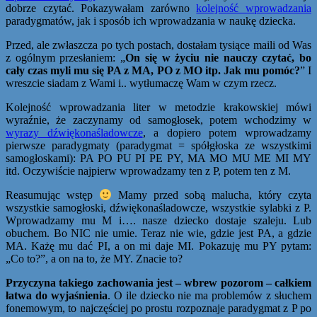
dobrze czytać. Pokazywałam zarówno
kolejność wprowadzania
paradygmatów, jak i sposób ich wprowadzania w naukę dziecka.
Przed, ale zwłaszcza po tych postach, dostałam tysiące maili od Was
z ogólnym przesłaniem: „
On się w życiu nie nauczy czytać, bo
cały czas myli mu się PA z MA, PO z MO itp. Jak mu pomóc?
” I
wreszcie siadam z Wami i.. wytłumaczę Wam w czym rzecz.
Kolejność wprowadzania liter w metodzie krakowskiej mówi
wyraźnie, że zaczynamy od samogłosek, potem wchodzimy w
wyrazy dźwiękonaśladowcze
, a dopiero potem wprowadzamy
pierwsze paradygmaty (paradygmat = spółgłoska ze wszystkimi
samogłoskami): PA PO PU PI PE PY, MA MO MU ME MI MY
itd. Oczywiście najpierw wprowadzamy ten z P, potem ten z M.
Reasumując wstęp
Mamy przed sobą malucha, który czyta
wszystkie samogłoski, dźwiękonaśladowcze, wszystkie sylabki z P.
Wprowadzamy mu M i…. nasze dziecko dostaje szaleju. Lub
obuchem. Bo NIC nie umie. Teraz nie wie, gdzie jest PA, a gdzie
MA. Każę mu dać PI, a on mi daje MI. Pokazuję mu PY pytam:
„Co to?”, a on na to, że MY. Znacie to?
Przyczyna takiego zachowania jest – wbrew pozorom – całkiem
łatwa do wyjaśnienia
. O ile dziecko nie ma problemów z słuchem
fonemowym, to najczęściej po prostu rozpoznaje paradygmat z P po