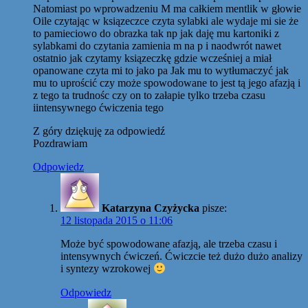
Natomiast po wprowadzeniu M ma całkiem mentlik w głowie
Oile czytając w ksiązeczce czyta sylabki ale wydaje mi sie że
to pamieciowo do obrazka tak np jak daję mu kartoniki z
sylabkami do czytania zamienia m na p i naodwrót nawet
ostatnio jak czytamy ksiązeczkę gdzie wcześniej a miał
opanowane czyta mi to jako pa Jak mu to wytłumaczyć jak
mu to uprościć czy może spowodowane to jest tą jego afazją i
z tego ta trudnośc czy on to załapie tylko trzeba czasu
iintensywnego ćwiczenia tego
Z góry dziękuję za odpowiedź
Pozdrawiam
Odpowiedz
Katarzyna Czyżycka
pisze:
12 listopada 2015 o 11:06
Może być spowodowane afazją, ale trzeba czasu i
intensywnych ćwiczeń. Ćwiczcie też dużo dużo analizy
i syntezy wzrokowej
Odpowiedz