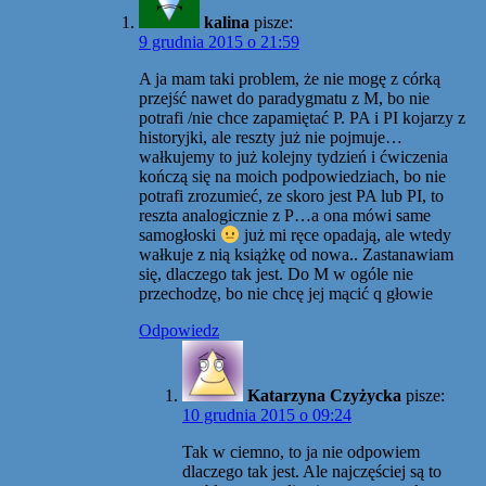
kalina
pisze:
9 grudnia 2015 o 21:59
A ja mam taki problem, że nie mogę z córką
przejść nawet do paradygmatu z M, bo nie
potrafi /nie chce zapamiętać P. PA i PI kojarzy z
historyjki, ale reszty już nie pojmuje…
wałkujemy to już kolejny tydzień i ćwiczenia
kończą się na moich podpowiedziach, bo nie
potrafi zrozumieć, ze skoro jest PA lub PI, to
reszta analogicznie z P…a ona mówi same
samogłoski
już mi ręce opadają, ale wtedy
wałkuje z nią książkę od nowa.. Zastanawiam
się, dlaczego tak jest. Do M w ogóle nie
przechodzę, bo nie chcę jej mącić q głowie
Odpowiedz
Katarzyna Czyżycka
pisze:
10 grudnia 2015 o 09:24
Tak w ciemno, to ja nie odpowiem
dlaczego tak jest. Ale najczęściej są to