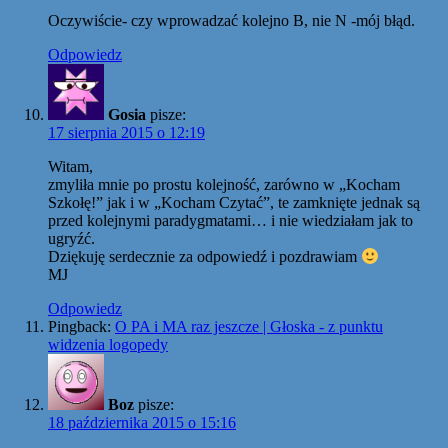
Oczywiście- czy wprowadzać kolejno B, nie N -mój błąd.
Odpowiedz
Gosia
pisze:
17 sierpnia 2015 o 12:19
Witam,
zmyliła mnie po prostu kolejność, zarówno w „Kocham
Szkołę!” jak i w „Kocham Czytać”, te zamknięte jednak są
przed kolejnymi paradygmatami… i nie wiedziałam jak to
ugryźć.
Dziękuję serdecznie za odpowiedź i pozdrawiam
MJ
Odpowiedz
Pingback:
O PA i MA raz jeszcze | Głoska - z punktu
widzenia logopedy
Boz
pisze:
18 października 2015 o 15:16