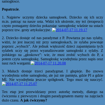
samogłosce.
Popatrzcie
.
1. Najpierw uczymy dziecka samogłosek. Dziecko się ich uczy
m.in. patrząc na nasze usta. Widzi ich ułożenie, my też (terapeuci)
często pomagamy dziecku pokazując samogłoskę właśnie na ustach
poprzez tzw. gesty artykulacyjne.
2. Dziecko dostaje od nas paradymat z P. Powtarza po nas sylaby,
widzi, że jest inaczej niż przy samogłoskach, że sylaba powstaje
poprzez „wybuch”. Ale jednak większość dzieci zapamiętania tych
sylabek uczy się przez wyanalizowanie samogłoski z sylaby. Z
polskiego na „głoskowe”: wie, że musi zrobić wybuch do P, a
potem czyta samogłoskę. Samogłoskę wyodrębnia przez napis oraz
nasz ruch wargami.
3. Maluch dostaje trzeci paradygmat. I głupieje. Bo znowu
wyodrębnia sobie samogłoskę, ale już nie pamięta, gdzie PI a gdzie
MI. Nie wyodrębnia jeszcze spółgłosek. Tego musi się nauczyć.
Ten etap jest przewidziany przez autorkę metody, dlatego na
ćwiczenia z pierwszym i drugim paradygmatem mamy na zajęciach
dużo czasu.
A jak ćwiczymy?