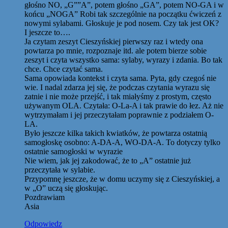
głośno NO, „G””A”, potem głośno „GA”, potem NO-GA i w
końcu „NOGA” Robi tak szczególnie na początku ćwiczeń z
nowymi sylabami. Głoskuje je pod nosem. Czy tak jest OK?
I jeszcze to….
Ja czytam zeszyt Cieszyńskiej pierwszy raz i wtedy ona
powtarza po mnie, rozpoznaje itd. ale potem bierze sobie
zeszyt i czyta wszystko sama: sylaby, wyrazy i zdania. Bo tak
chce. Chce czytać sama.
Sama opowiada kontekst i czyta sama. Pyta, gdy czegoś nie
wie. I nadal zdarza jej się, że podczas czytania wyrazu się
zatnie i nie może przejść, i tak miałyśmy z prostym, często
używanym OLA. Czytała: O-La-A i tak prawie do łez. Aż nie
wytrzymałam i jej przeczytałam poprawnie z podziałem O-
LA.
Było jeszcze kilka takich kwiatków, że powtarza ostatnią
samogłoskę osobno: A-DA-A, WO-DA-A. To dotyczy tylko
ostatnie samogłoski w wyrazie
Nie wiem, jak jej zakodować, że to „A” ostatnie już
przeczytała w sylabie.
Przypomnę jeszcze, że w domu uczymy się z Cieszyńskiej, a
w „O” uczą się głoskując.
Pozdrawiam
Asia
Odpowiedz