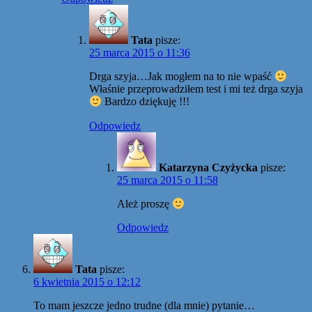
Tata
pisze:
25 marca 2015 o 11:36
Drga szyja…Jak mogłem na to nie wpaść
Właśnie przeprowadziłem test i mi też drga szyja
Bardzo dziękuję !!!
Odpowiedz
Katarzyna Czyżycka
pisze:
25 marca 2015 o 11:58
Ależ proszę
Odpowiedz
Tata
pisze:
6 kwietnia 2015 o 12:12
To mam jeszcze jedno trudne (dla mnie) pytanie…