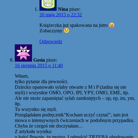
Nina
pisze:
20 maja 2015 o 22:32
Książeczka już spakowana na jutro
Zobaczymy
Odpowiedz
Gosia
pisze:
16 sierpnia 2015 o 11:40
Witam,
tylko pytanie dla pewności.
Dziecko opanowało sylaby otwarte z M i P (żadna się nie
myli) i wszystkie OMO, OPO, IPI, YPY, OMO, EME, itp.
Ale nie może zapamiętać sylab zamkniętych – op, ep, im, ym,
itp.
Tu wszystko się myli.
Przeglądałam podręcznik”Kocham uczyć czytać”, tam jest
mowa o intensywnych ćwiczeniach w podobnym przypadku.
Chyba że czegoś nie doczytałam…
Z artykułu wynika:
o halo! Pewnie, że można. I odpuścić TRZEBA obudowanie