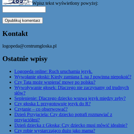
Wpisz tekst wyświetlony powyżej:
Kontakt
logopeda@centrumgloska.pl
Ostatnie wpisy
Logopeda online: Ruch uruchamia język.
Wywołanie głoski: Kiedy zamiana L na J powinna niepokoić?
Czy Tata może wspierać mowę po polsku?
Wywoływanie głosek: Dlaczego nie zaczynamy od trudnych
słów?
Seplenienie: Dlaczego dziecko wsuwa język między zęby?
Czy głoska L przygotowuje język do R?
Czytanie – co obserwować?
Dzień Przyjaciela: Czy dziecko potrafi rozmawiać z
przyjaciółmi?
Dzień dziecka z Głoską: Czy dziecko musi mówić idealnie?
Czy robię wystarczająco dużo jako mama?