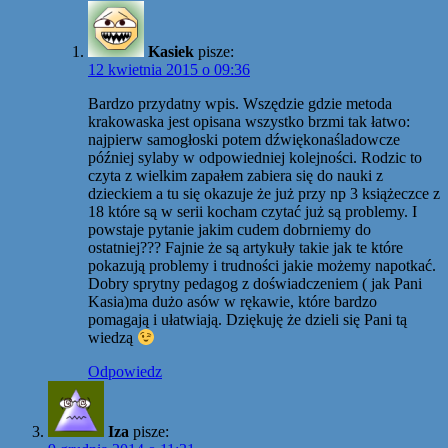
Kasiek
pisze:
12 kwietnia 2015 o 09:36
Bardzo przydatny wpis. Wszędzie gdzie metoda
krakowaska jest opisana wszystko brzmi tak łatwo:
najpierw samogłoski potem dźwiękonaśladowcze
później sylaby w odpowiedniej kolejności. Rodzic to
czyta z wielkim zapałem zabiera się do nauki z
dzieckiem a tu się okazuje że już przy np 3 książeczce z
18 które są w serii kocham czytać już są problemy. I
powstaje pytanie jakim cudem dobrniemy do
ostatniej??? Fajnie że są artykuły takie jak te które
pokazują problemy i trudności jakie możemy napotkać.
Dobry sprytny pedagog z doświadczeniem ( jak Pani
Kasia)ma dużo asów w rękawie, które bardzo
pomagają i ułatwiają. Dziękuję że dzieli się Pani tą
wiedzą
Odpowiedz
Iza
pisze: