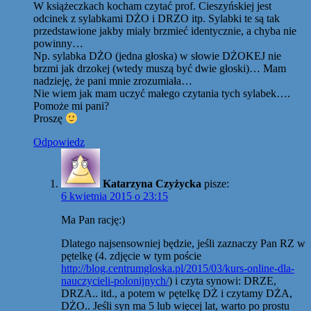
W książeczkach kocham czytać prof. Cieszyńskiej jest
odcinek z sylabkami DŻO i DRZO itp. Sylabki te są tak
przedstawione jakby miały brzmieć identycznie, a chyba nie
powinny…
Np. sylabka DŻO (jedna głoska) w słowie DŻOKEJ nie
brzmi jak drzokej (wtedy muszą być dwie głoski)… Mam
nadzieję, że pani mnie zrozumiała…
Nie wiem jak mam uczyć małego czytania tych sylabek….
Pomoże mi pani?
Proszę
Odpowiedz
Katarzyna Czyżycka
pisze:
6 kwietnia 2015 o 23:15
Ma Pan rację:)
Dlatego najsensowniej będzie, jeśli zaznaczy Pan RZ w
pętelkę (4. zdjęcie w tym poście
http://blog.centrumgloska.pl/2015/03/kurs-online-dla-
nauczycieli-polonijnych/
) i czyta synowi: DRZE,
DRZA.. itd., a potem w pętelkę DŻ i czytamy DŻA,
DŻO.. Jeśli syn ma 5 lub więcej lat, warto po prostu