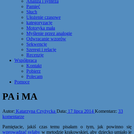
Analiza i synteza
Pamięć
Słuch
Ułożenie czasowe
kategoryzacje
Motoryka mała
Myślenie przez analogie
Odwracanie wzorów
Sekwencje
Szeregi i relacje
Recenzje
Współpraca
Kontakt
Pobierz
Polecam
Pomoce
PA i MA
Autor:
Katarzyna Czyżycka
Data:
17 lipca 2014
Komentarz:
33
komentarze
Pamiętacie, jakiś czas temu pisałam o tym, jak powinno się
wprowadzać sylaby
w metodzie krakowskiej, aby dziecko umiało je