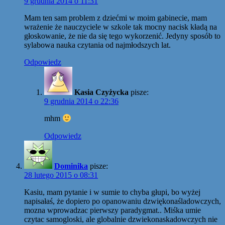
9 grudnia 2014 o 11:31
Mam ten sam problem z dziećmi w moim gabinecie, mam
wrażenie że nauczyciele w szkole tak mocny nacisk kładą na
głoskowanie, że nie da się tego wykorzenić. Jedyny sposób to
sylabowa nauka czytania od najmłodszych lat.
Odpowiedz
Kasia Czyżycka
pisze:
9 grudnia 2014 o 22:36
mhm
Odpowiedz
Dominika
pisze:
28 lutego 2015 o 08:31
Kasiu, mam pytanie i w sumie to chyba głupi, bo wyżej
napisałaś, że dopiero po opanowaniu dzwiękonaśladowczych,
mozna wprowadzac pierwszy paradygmat.. Miśka umie
czytac samogloski, ale globalnie dzwiekonaskadowczych nie