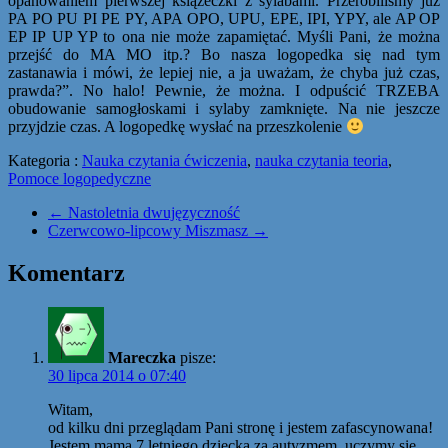
opanowaniem pierwszej książeczki z sylabami. Przerobiliśmy już
PA PO PU PI PE PY, APA OPO, UPU, EPE, IPI, YPY, ale AP OP
EP IP UP YP to ona nie może zapamiętać. Myśli Pani, że można
przejść do MA MO itp.? Bo nasza logopedka się nad tym
zastanawia i mówi, że lepiej nie, a ja uważam, że chyba już czas,
prawda?”. No halo! Pewnie, że można. I odpuścić TRZEBA
obudowanie samogłoskami i sylaby zamknięte. Na nie jeszcze
przyjdzie czas. A logopedkę wysłać na przeszkolenie
Kategoria :
Nauka czytania ćwiczenia
,
nauka czytania teoria
,
Pomoce logopedyczne
←
Nastoletnia dwujęzyczność
Czerwcowo-lipcowy Miszmasz
→
Komentarz
Mareczka
pisze:
30 lipca 2014 o 07:40
Witam,
od kilku dni przeglądam Pani stronę i jestem zafascynowana!
Jestem mamą 7 letniego dziecka za autyzmem, uczymy się