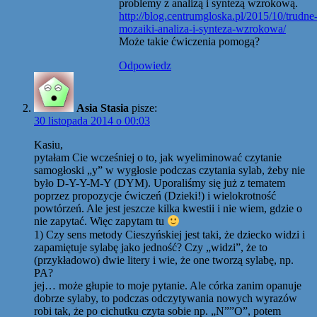
problemy z analizą i syntezą wzrokową.
http://blog.centrumgloska.pl/2015/10/trudne
mozaiki-analiza-i-synteza-wzrokowa/
Może takie ćwiczenia pomogą?
Odpowiedz
Asia Stasia
pisze:
30 listopada 2014 o 00:03
Kasiu,
pytałam Cie wcześniej o to, jak wyeliminować czytanie
samogłoski „y” w wygłosie podczas czytania sylab, żeby nie
było D-Y-Y-M-Y (DYM). Uporaliśmy się już z tematem
poprzez propozycje ćwiczeń (Dzieki!) i wielokrotność
powtórzeń. Ale jest jeszcze kilka kwestii i nie wiem, gdzie o
nie zapytać. Więc zapytam tu
1) Czy sens metody Cieszyńskiej jest taki, że dziecko widzi i
zapamiętuje sylabę jako jedność? Czy „widzi”, że to
(przykładowo) dwie litery i wie, że one tworzą sylabę, np.
PA?
jej… może głupie to moje pytanie. Ale córka zanim opanuje
dobrze sylaby, to podczas odczytywania nowych wyrazów
robi tak, że po cichutku czyta sobie np. „N””O”, potem