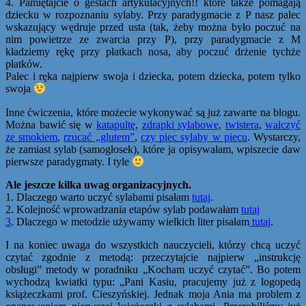
4. Pamiętajcie o gestach artykulacyjnych!! które także pomagają
dziecku w rozpoznaniu sylaby. Przy paradygmacie z P nasz palec
wskazujący wędruje przed usta (tak, żeby można było poczuć na
nim powietrze ze zwarcia przy P), przy paradygmacie z M
kładziemy rękę przy płatkach nosa, aby poczuć drżenie tychże
płatków.
Palec i ręka najpierw swoja i dziecka, potem dziecka, potem tylko
swoja
Inne ćwiczenia, które możecie wykonywać są już zawarte na blogu.
Można bawić się w
katapultę
,
zdrapki sylabowe
,
twistera
,
walczyć
ze smokiem
,
rzucać „glutem”
,
czy piec sylaby w piecu
. Wystarczy,
że zamiast sylab (samogłosek), które ja opisywałam, wpiszecie daw
pierwsze paradygmaty. I tyle
Ale jeszcze kilka uwag organizacyjnych.
1. Dlaczego warto uczyć sylabami pisałam
tutaj
.
2. Kolejność wprowadzania etapów sylab podawałam
tutaj
3
. Dlaczego w metodzie używamy wielkich liter pisałam
tutaj
.
I na koniec uwaga do wszystkich nauczycieli, którzy chcą uczyć
czytać zgodnie z metodą: przeczytajcie najpierw „instrukcję
obsługi” metody w poradniku „Kocham uczyć czytać”. Bo potem
wychodzą kwiatki typu: „Pani Kasiu, pracujemy już z logopedą
książeczkami prof. Cieszyńskiej. Jednak moja Ania ma problem z