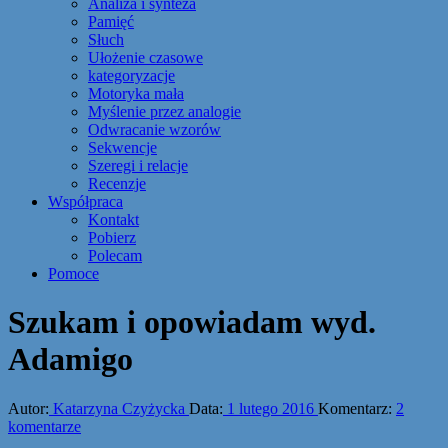
Analiza i synteza
Pamięć
Słuch
Ułożenie czasowe
kategoryzacje
Motoryka mała
Myślenie przez analogie
Odwracanie wzorów
Sekwencje
Szeregi i relacje
Recenzje
Współpraca
Kontakt
Pobierz
Polecam
Pomoce
Szukam i opowiadam wyd.
Adamigo
Autor:
Katarzyna Czyżycka
Data:
1 lutego 2016
Komentarz:
2
komentarze