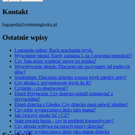
Kontakt
logopeda@centrumgloska.pl
Ostatnie wpisy
Logopeda online: Ruch uruchamia język.
Wywołanie głoski: Kiedy zamiana L na J powinna niepokoić?
Czy Tata może wspierać mowę po polsku?
Wywoływanie głosek: Dlaczego nie zaczynamy od trudnych
słów?
Seplenienie: Dlaczego dziecko wsuwa język między zęby?
Czy głoska L przygotowuje język do R?
Czytanie – co obserwować?
Dzień Przyjaciela: Czy dziecko potrafi rozmawiać z
przyjaciółmi?
Dzień dziecka z Głoską: Czy dziecko musi mówić idealnie?
Czy robię wystarczająco dużo jako mama?
Jak ćwiczyć głoski SZ i CZ?
Stale otwarta buzia – czy to problem logopedyczny?
Czy alergia wpływa na rozwój mowy dziecka?
Czy robię wystarczająco dużo jako mama dziecka