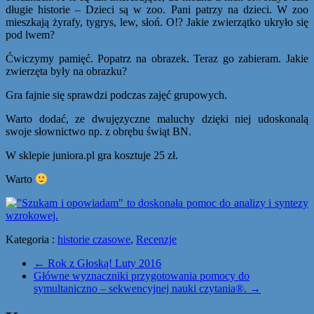
długie historie – Dzieci są w zoo. Pani patrzy na dzieci. W zoo
mieszkają żyrafy, tygrys, lew, słoń. O!? Jakie zwierzątko ukryło się
pod lwem?
Ćwiczymy pamięć. Popatrz na obrazek. Teraz go zabieram. Jakie
zwierzęta były na obrazku?
Gra fajnie się sprawdzi podczas zajęć grupowych.
Warto dodać, ze dwujęzyczne maluchy dzięki niej udoskonalą
swoje słownictwo np. z obrębu świąt BN.
W sklepie juniora.pl gra kosztuje 25 zł.
Warto
Kategoria :
historie czasowe
,
Recenzje
←
Rok z Głoską! Luty 2016
Główne wyznaczniki przygotowania pomocy do
symultaniczno – sekwencyjnej nauki czytania®.
→