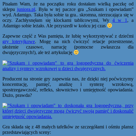
Pisałam Wam, że na początku roku dostałam wielką paczkę od
sklepu
juniora.pl
. Była w tej paczce gra „Szukam i opowiadam”
wyd. Adamigo. Taka była sobie ta gra.. skromna, nierzucająca się w
oczy. Zachłysnęłam się klockami tablicowymi, Wy
4 w 1
, a
Adamigo sobie leżało. Ale przyszedł w końcu jej czas
Zapewne część z Was pamięta, że lubię wykorzystywać z dziećmi
gry loteryjkowe
. Mogę na nich ćwiczyć relacje przestrzenne,
ułożenie czasowe, narrację (pomocne zwłaszcza dla
dwujęzycznych!), ale też artykulację
Producent na stronie gry zapewnia nas, że dzięki niej poćwiczymy
koncentrację, pamięć, analizę i syntezę wzrokową,
spostrzegawczość, refleks, słownictwo i umiejętność opowiadania.
Dużo, prawda?
Gra składa się z 48 małych tafelków ze szczegółami i ośmiu plansz
przedstawiających sceny: