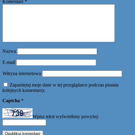
Komentarz
*
Nazwa
E-mail
Witryna internetowa
Zapamiętaj moje dane w tej przeglądarce podczas pisania
kolejnych komentarzy.
Captcha
*
Wpisz tekst wyświetlony powyżej: