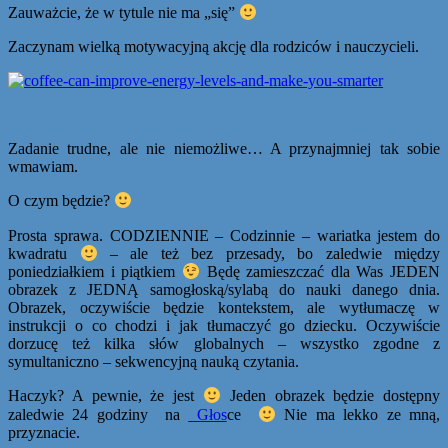
Zauważcie, że w tytule nie ma „się”
Zaczynam wielką motywacyjną akcję dla rodziców i nauczycieli.
Zadanie trudne, ale nie niemożliwe… A przynajmniej tak sobie
wmawiam.
O czym będzie?
Prosta sprawa. CODZIENNIE – Codzinnie – wariatka jestem do
kwadratu
– ale też bez przesady, bo zaledwie między
poniedziałkiem i piątkiem
Będę zamieszczać dla Was JEDEN
obrazek z JEDNĄ samogłoską/sylabą do nauki danego dnia.
Obrazek, oczywiście będzie kontekstem, ale wytłumaczę w
instrukcji o co chodzi i jak tłumaczyć go dziecku. Oczywiście
dorzucę też kilka słów globalnych – wszystko zgodne z
symultaniczno – sekwencyjną nauką czytania.
Haczyk? A pewnie, że jest
Jeden obrazek będzie dostępny
zaledwie 24 godziny na
Głos
ce
Nie ma lekko ze mną,
przyznacie.