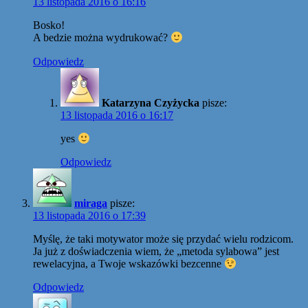
13 listopada 2016 o 16:16
Bosko!
A bedzie można wydrukować?
Odpowiedz
Katarzyna Czyżycka
pisze:
13 listopada 2016 o 16:17
yes
Odpowiedz
miraga
pisze:
13 listopada 2016 o 17:39
Myślę, że taki motywator może się przydać wielu rodzicom.
Ja już z doświadczenia wiem, że „metoda sylabowa” jest
rewelacyjna, a Twoje wskazówki bezcenne
Odpowiedz