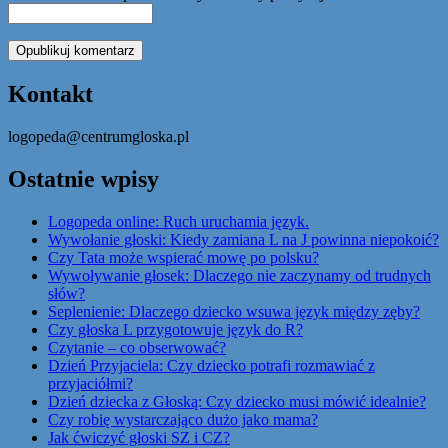
Kontakt
logopeda@centrumgloska.pl
Ostatnie wpisy
Logopeda online: Ruch uruchamia język.
Wywołanie głoski: Kiedy zamiana L na J powinna niepokoić?
Czy Tata może wspierać mowę po polsku?
Wywoływanie głosek: Dlaczego nie zaczynamy od trudnych
słów?
Seplenienie: Dlaczego dziecko wsuwa język między zęby?
Czy głoska L przygotowuje język do R?
Czytanie – co obserwować?
Dzień Przyjaciela: Czy dziecko potrafi rozmawiać z
przyjaciółmi?
Dzień dziecka z Głoską: Czy dziecko musi mówić idealnie?
Czy robię wystarczająco dużo jako mama?
Jak ćwiczyć głoski SZ i CZ?