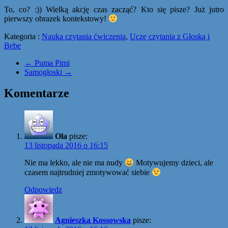
To, co? :)) Wielką akcję czas zacząć? Kto się pisze? Już jutro
pierwszy obrazek kontekstowy!
Kategoria :
Nauka czytania ćwiczenia
,
Uczę czytania z Głoską i
Bebe
←
Puma Pimi
Samogłoski
→
Komentarze
Ola
pisze:
13 listopada 2016 o 16:15
Nie ma lekko, ale nie ma nudy
Motywujemy dzieci, ale
czasem najtrudniej zmotywować siebie
Odpowiedz
Agnieszka Kossowska
pisze: