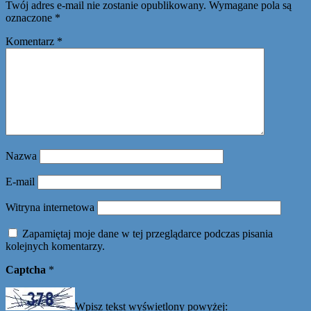
Twój adres e-mail nie zostanie opublikowany.
Wymagane pola są
oznaczone
*
Komentarz
*
Nazwa
E-mail
Witryna internetowa
Zapamiętaj moje dane w tej przeglądarce podczas pisania
kolejnych komentarzy.
Captcha
*
Wpisz tekst wyświetlony powyżej: