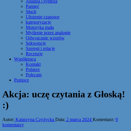
Analiza i synteza
Pamięć
Słuch
Ułożenie czasowe
kategoryzacje
Motoryka mała
Myślenie przez analogie
Odwracanie wzorów
Sekwencje
Szeregi i relacje
Recenzje
Współpraca
Kontakt
Pobierz
Polecam
Pomoce
Akcja: uczę czytania z Głoską!
:)
Autor:
Katarzyna Czyżycka
Data:
2 marca 2024
Komentarz:
9
komentarzy