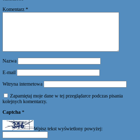
Komentarz
*
Nazwa
E-mail
Witryna internetowa
Zapamiętaj moje dane w tej przeglądarce podczas pisania
kolejnych komentarzy.
Captcha
*
Wpisz tekst wyświetlony powyżej: