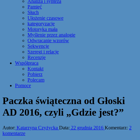
Analiza i synteza
Pamięć
Słuch
Ułożenie czasowe
kategoryzacje
Motoryka mała
Myślenie przez analogie
Odwracanie wzorów
Sekwencje
Szeregi i relacje
Recenzje
Współpraca
Kontakt
Pobierz
Polecam
Pomoce
Paczka świąteczna od Głoski
AD 2016, czyli „Gdzie jest?”
Autor:
Katarzyna Czyżycka
Data:
22 grudnia 2016
Komentarz:
2
komentarze