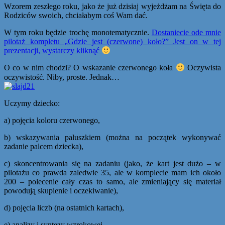
Wzorem zeszłego roku, jako że już dzisiaj wyjeżdżam na Święta do
Rodziców swoich, chciałabym coś Wam dać.
W tym roku będzie trochę monotematycznie.
Dostaniecie ode mnie
pilotaż kompletu „Gdzie jest (czerwone) koło?” Jest on w tej
prezentacji, wystarczy kliknąć
O co w nim chodzi? O wskazanie czerwonego koła
Oczywista
oczywistość. Niby, proste. Jednak…
Uczymy dziecko:
a) pojęcia koloru czerwonego,
b) wskazywania paluszkiem (można na początek wykonywać
zadanie palcem dziecka),
c) skoncentrowania się na zadaniu (jako, że kart jest dużo – w
pilotażu co prawda zaledwie 35, ale w komplecie mam ich około
200 – polecenie cały czas to samo, ale zmieniający się materiał
powodują skupienie i oczekiwanie),
d) pojęcia liczb (na ostatnich kartach),
e) analizy i syntezy wzrokowej.