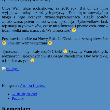
Chcę Wam także podziękować za 2016 rok. Był on dla mnie
wyjątkowo trudny – z różnych przyczyn. Dało się to zauważyć na
blogu i jego licznych zmianach/przemianach. Część postów
zahasłowana, potem odhasłowana, rejestracja użytkowników, brak
rejestracji użytkowników, czasy niepiśmienne i pisanie codzienne –
jeden wielki misz-masz. Jak Wy to znosicie?
Postanawiam sobie na Nowy Rok, że Głoska… a zresztą nieważne
Powiem Wam w styczniu
Tymczasem – my – cały zespół Głoski
życzymy Wam pięknych,
rodzinnych i spokojnych Świąt Bożego Narodzenia. Oby były takie,
o jakich marzycie
Kategoria :
Analiza i synteza
←
Ile się dzieje!
Pacynki
→
Komentarz