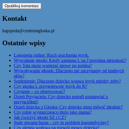
Kontakt
logopeda@centrumgloska.pl
Ostatnie wpisy
Logopeda online: Ruch uruchamia język.
Wywołanie głoski: Kiedy zamiana L na J powinna niepokoić?
Czy Tata może wspierać mowę po polsku?
Wywoływanie głosek: Dlaczego nie zaczynamy od trudnych
słów?
Seplenienie: Dlaczego dziecko wsuwa język między zęby?
Czy głoska L przygotowuje język do R?
Czytanie – co obserwować?
Dzień Przyjaciela: Czy dziecko potrafi rozmawiać z
przyjaciółmi?
Dzień dziecka z Głoską: Czy dziecko musi mówić idealnie?
Czy robię wystarczająco dużo jako mama?
Jak ćwiczyć głoski SZ i CZ?
Stale otwarta buzia – czy to problem logopedyczny?
Czy alergia wpływa na rozwój mowy dziecka?