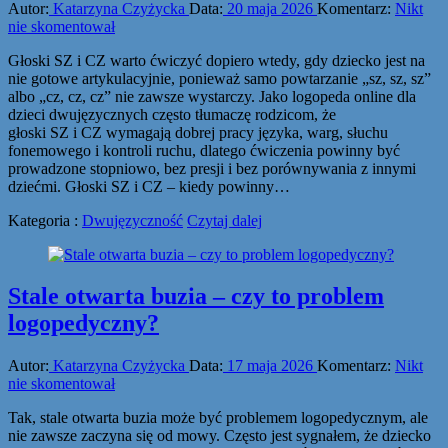
Autor:
Katarzyna Czyżycka
Data:
20 maja 2026
Komentarz:
Nikt
nie skomentował
Głoski SZ i CZ warto ćwiczyć dopiero wtedy, gdy dziecko jest na
nie gotowe artykulacyjnie, ponieważ samo powtarzanie „sz, sz, sz”
albo „cz, cz, cz” nie zawsze wystarczy. Jako logopeda online dla
dzieci dwujęzycznych często tłumaczę rodzicom, że
głoski SZ i CZ wymagają dobrej pracy języka, warg, słuchu
fonemowego i kontroli ruchu, dlatego ćwiczenia powinny być
prowadzone stopniowo, bez presji i bez porównywania z innymi
dziećmi. Głoski SZ i CZ – kiedy powinny…
Kategoria :
Dwujęzyczność
Czytaj dalej
Stale otwarta buzia – czy to problem
logopedyczny?
Autor:
Katarzyna Czyżycka
Data:
17 maja 2026
Komentarz:
Nikt
nie skomentował
Tak, stale otwarta buzia może być problemem logopedycznym, ale
nie zawsze zaczyna się od mowy. Często jest sygnałem, że dziecko