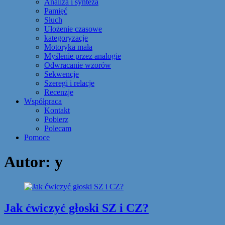
Analiza i synteza
Pamięć
Słuch
Ułożenie czasowe
kategoryzacje
Motoryka mała
Myślenie przez analogie
Odwracanie wzorów
Sekwencje
Szeregi i relacje
Recenzje
Współpraca
Kontakt
Pobierz
Polecam
Pomoce
Autor: y
Jak ćwiczyć głoski SZ i CZ?