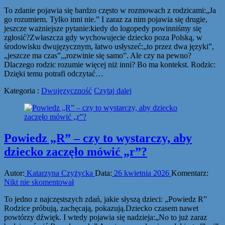
To zdanie pojawia się bardzo często w rozmowach z rodzicami:„Ja
go rozumiem. Tylko inni nie.” I zaraz za nim pojawia się drugie,
jeszcze ważniejsze pytanie:kiedy do logopedy powinniśmy się
zgłosić?Zwłaszcza gdy wychowujecie dziecko poza Polską, w
środowisku dwujęzycznym, łatwo usłyszeć:„to przez dwa języki”,
„jeszcze ma czas”,„rozwinie się samo”. Ale czy na pewno?
Dlaczego rodzic rozumie więcej niż inni? Bo ma kontekst. Rodzic:
Dzięki temu potrafi odczytać…
Kategoria :
Dwujęzyczność
Czytaj dalej
Powiedz „R” – czy to wystarczy, aby
dziecko zaczęło mówić „r”?
Autor:
Katarzyna Czyżycka
Data:
26 kwietnia 2026
Komentarz:
Nikt nie skomentował
To jedno z najczęstszych zdań, jakie słyszą dzieci: „Powiedz R”
Rodzice próbują, zachęcają, pokazują.Dziecko czasem nawet
powtórzy dźwięk. I wtedy pojawia się nadzieja:„No to już zaraz