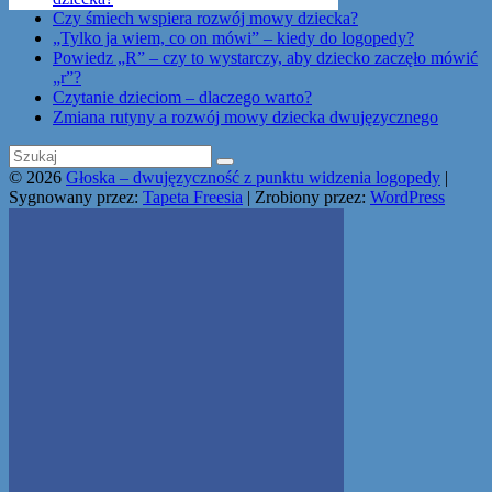
Get the Facebook Likebox Slider Pro for WordPress
Czy śmiech wspiera rozwój mowy dziecka?
„Tylko ja wiem, co on mówi” – kiedy do logopedy?
Powiedz „R” – czy to wystarczy, aby dziecko zaczęło mówić
„r”?
Czytanie dzieciom – dlaczego warto?
Zmiana rutyny a rozwój mowy dziecka dwujęzycznego
© 2026
Głoska – dwujęzyczność z punktu widzenia logopedy
|
Sygnowany przez:
Tapeta Freesia
| Zrobiony przez:
WordPress