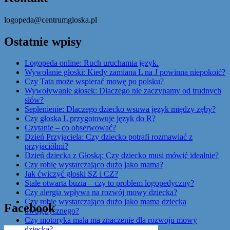
logopeda@centrumgloska.pl
Ostatnie wpisy
Logopeda online: Ruch uruchamia język.
Wywołanie głoski: Kiedy zamiana L na J powinna niepokoić?
Czy Tata może wspierać mowę po polsku?
Wywoływanie głosek: Dlaczego nie zaczynamy od trudnych
słów?
Seplenienie: Dlaczego dziecko wsuwa język między zęby?
Czy głoska L przygotowuje język do R?
Czytanie – co obserwować?
Dzień Przyjaciela: Czy dziecko potrafi rozmawiać z
przyjaciółmi?
Dzień dziecka z Głoską: Czy dziecko musi mówić idealnie?
Czy robię wystarczająco dużo jako mama?
Jak ćwiczyć głoski SZ i CZ?
Stale otwarta buzia – czy to problem logopedyczny?
Czy alergia wpływa na rozwój mowy dziecka?
Czy robię wystarczająco dużo jako mama dziecka
Facebook
dwujęzycznego?
Czy motoryka mała ma znaczenie dla rozwoju mowy
dziecka?