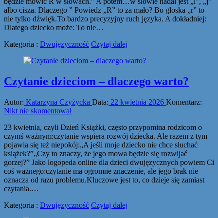
będzie mówić R w słowach.” A potem…w słowie nadal jest „l”, „j”
albo cisza. Dlaczego ” Powiedz „R” to za mało? Bo głoska „r” to
nie tylko dźwięk.To bardzo precyzyjny ruch języka. A dokładniej:
Dlatego dziecko może: To nie…
Kategoria :
Dwujęzyczność
Czytaj dalej
Czytanie dzieciom – dlaczego warto?
Autor:
Katarzyna Czyżycka
Data:
22 kwietnia 2026
Komentarz:
Nikt nie skomentował
23 kwietnia, czyli Dzień Książki, często przypomina rodzicom o
czymś ważnym:czytanie wspiera rozwój dziecka. Ale razem z tym
pojawia się też niepokój:„A jeśli moje dziecko nie chce słuchać
książek?”„Czy to znaczy, że jego mowa będzie się rozwijać
gorzej?” Jako logopeda online dla dzieci dwujęzycznych powiem Ci
coś ważnego:czytanie ma ogromne znaczenie, ale jego brak nie
oznacza od razu problemu.Kluczowe jest to, co dzieje się zamiast
czytania.…
Kategoria :
Dwujęzyczność
Czytaj dalej