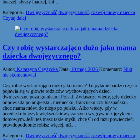
inaczej, słyszy inaczej, śpi…
Kategoria :
Dwujęzyczność
dwujęzyczność
,
rozwój mowy dziecka
Czytaj dalej
Czy robię wystarczająco dużo jako mama
dziecka dwujęzycznego?
Autor:
Katarzyna Czyżycka
Data:
10 maja 2026
Komentarz:
Nikt
nie skomentował
Czy robię wystarczająco dużo jako mama? To pytanie bardzo często
pojawia się w głowie rodziców wychowujących dzieci
dwujęzyczne poza granicami Polski. Zwłaszcza wtedy, gdy dziecko
odpowiada po angielsku, niemiecku, francusku czy hiszpańsku,
choć mama mówi do niego po polsku. Albo wtedy, gdy w
przedszkolu język większościowy zaczyna wygrywać z językiem
domowym. Jeśli też masz takie myśli, chcę Ci od razu powiedzieć:
prawdopodobnie robisz więcej, niż…
Kategoria :
Dwujęzyczność
dwujęzyczność
,
rozwój mowy dziecka