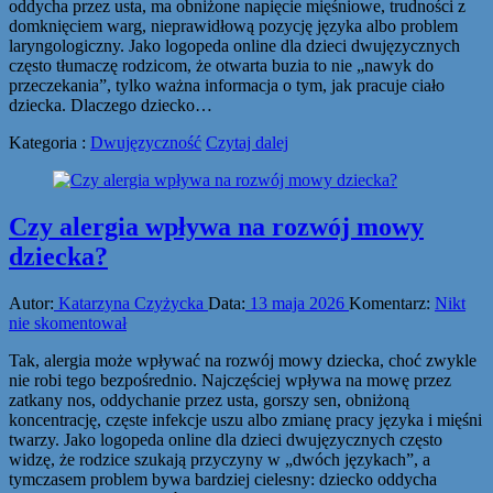
oddycha przez usta, ma obniżone napięcie mięśniowe, trudności z
domknięciem warg, nieprawidłową pozycję języka albo problem
laryngologiczny. Jako logopeda online dla dzieci dwujęzycznych
często tłumaczę rodzicom, że otwarta buzia to nie „nawyk do
przeczekania”, tylko ważna informacja o tym, jak pracuje ciało
dziecka. Dlaczego dziecko…
Kategoria :
Dwujęzyczność
Czytaj dalej
Czy alergia wpływa na rozwój mowy
dziecka?
Autor:
Katarzyna Czyżycka
Data:
13 maja 2026
Komentarz:
Nikt
nie skomentował
Tak, alergia może wpływać na rozwój mowy dziecka, choć zwykle
nie robi tego bezpośrednio. Najczęściej wpływa na mowę przez
zatkany nos, oddychanie przez usta, gorszy sen, obniżoną
koncentrację, częste infekcje uszu albo zmianę pracy języka i mięśni
twarzy. Jako logopeda online dla dzieci dwujęzycznych często
widzę, że rodzice szukają przyczyny w „dwóch językach”, a
tymczasem problem bywa bardziej cielesny: dziecko oddycha