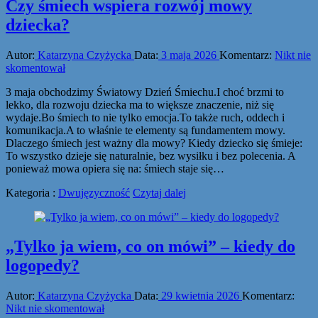
Czy śmiech wspiera rozwój mowy
dziecka?
Autor:
Katarzyna Czyżycka
Data:
3 maja 2026
Komentarz:
Nikt nie
skomentował
3 maja obchodzimy Światowy Dzień Śmiechu.I choć brzmi to
lekko, dla rozwoju dziecka ma to większe znaczenie, niż się
wydaje.Bo śmiech to nie tylko emocja.To także ruch, oddech i
komunikacja.A to właśnie te elementy są fundamentem mowy.
Dlaczego śmiech jest ważny dla mowy? Kiedy dziecko się śmieje:
To wszystko dzieje się naturalnie, bez wysiłku i bez polecenia. A
ponieważ mowa opiera się na: śmiech staje się…
Kategoria :
Dwujęzyczność
Czytaj dalej
„Tylko ja wiem, co on mówi” – kiedy do
logopedy?
Autor:
Katarzyna Czyżycka
Data:
29 kwietnia 2026
Komentarz:
Nikt nie skomentował