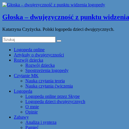
Głoska – dwujęzyczność z punktu widzenia
Katarzyna Czyżycka. Polski logopeda dzieci dwujęzycznych.
Logopeda online
Artykuły o dwujęzyczności
Rozwój dziecka
Rozwój dziecka
Spostrzeżenia logopedy
Czytanie MK
Nauka czytania teoria
Nauka czytania ćwiczenia
Logopeda
Logopeda online przez Skype
Logopeda dzieci dwujęzycznych
O mnie
Opinie
Zabawy
Analiza i synteza
Pamięć