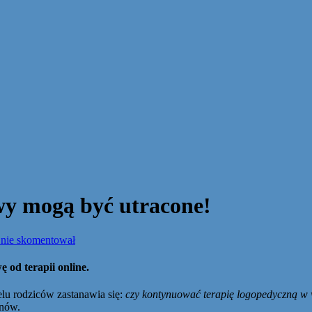
wy mogą być utracone!
 nie skomentował
 od terapii online.
elu rodziców zastanawia się:
czy kontynuować terapię logopedyczną w
anów.