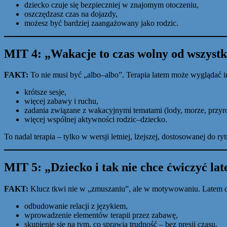
dziecko czuje się bezpieczniej w znajomym otoczeniu,
oszczędzasz czas na dojazdy,
możesz być bardziej zaangażowany jako rodzic.
MIT 4:
„Wakacje to czas wolny od wszystk
FAKT:
To nie musi być „albo–albo”. Terapia latem może wyglądać i
krótsze sesje,
więcej zabawy i ruchu,
zadania związane z wakacyjnymi tematami (lody, morze, przyr
więcej wspólnej aktywności rodzic–dziecko.
To nadal terapia – tylko w wersji letniej, lżejszej, dostosowanej do ry
MIT 5:
„Dziecko i tak nie chce ćwiczyć la
FAKT:
Klucz tkwi nie w „zmuszaniu”, ale w motywowaniu. Latem dzie
odbudowanie relacji z językiem,
wprowadzenie elementów terapii przez zabawę,
skupienie się na tym, co sprawia trudność – bez presji czasu.