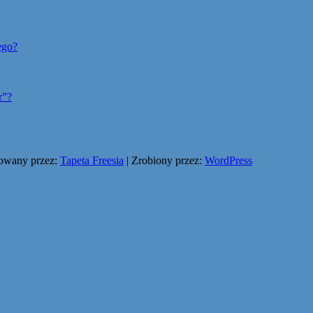
ego?
r”?
owany przez:
Tapeta Freesia
| Zrobiony przez:
WordPress