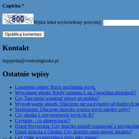
Captcha
*
Wpisz tekst wyświetlony powyżej:
Kontakt
logopeda@centrumgloska.pl
Ostatnie wpisy
Logopeda online: Ruch uruchamia język.
Wywołanie głoski: Kiedy zamiana L na J powinna niepokoić?
Czy Tata może wspierać mowę po polsku?
Wywoływanie głosek: Dlaczego nie zaczynamy od trudnych s
Seplenienie: Dlaczego dziecko wsuwa język między zęby?
Czy głoska L przygotowuje język do R?
Czytanie – co obserwować?
Dzień Przyjaciela: Czy dziecko potrafi rozmawiać z przyjaciół
Dzień dziecka z Głoską: Czy dziecko musi mówić idealnie?
Czy robię wystarczająco dużo jako mama?