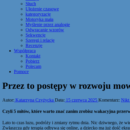
Słuch
Ułożenie czasowe
kategoryzacje
Motoryka mała
Myślenie przez analogie
Odwracanie wzorów
Sekwencje
Szeregi i relacje
Recenzje
Współpraca
Kontakt
Pobierz
Polecam
Pomoce
Przez to postępy w rozwoju mo
Autor:
Katarzyna Czyżycka
Data:
15 czerwca 2025
Komentarz:
Nikt
Czyli 5 mitów, które warto znać zanim zrobisz wakacyjna przerwę
Lato to czas luzu, podróży i zmiany rytmu dnia. Nic dziwnego, że wi
Zwłaszcza gdy terapia odbywa się online, a dziecko ma już dość ekr