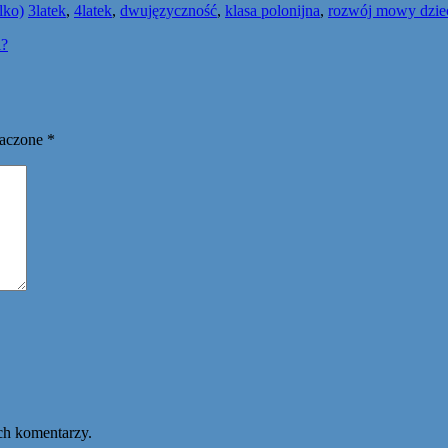
lko)
3latek
,
4latek
,
dwujęzyczność
,
klasa polonijna
,
rozwój mowy dzie
i?
naczone
*
ch komentarzy.