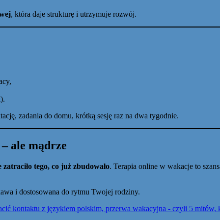
wej
, która daje strukturę i utrzymuje rozwój.
acy,
).
ltację, zadania do domu, krótką sesję raz na dwa tygodnie.
 – ale mądrze
e zatraciło tego, co już zbudowało
. Terapia online w wakacje to szan
iekawa i dostosowana do rytmu Twojej rodziny.