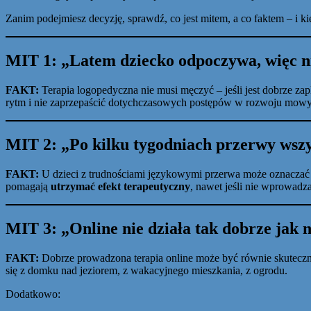
Zanim podejmiesz decyzję, sprawdź, co jest mitem, a co faktem – i k
MIT 1:
„Latem dziecko odpoczywa, więc n
FAKT:
Terapia logopedyczna nie musi męczyć – jeśli jest dobrze z
rytm i nie zaprzepaścić dotychczasowych postępów w rozwoju mowy
MIT 2:
„Po kilku tygodniach przerwy wsz
FAKT:
U dzieci z trudnościami językowymi przerwa może oznaczać c
pomagają
utrzymać efekt terapeutyczny
, nawet jeśli nie wprowadza
MIT 3:
„Online nie działa tak dobrze jak 
FAKT:
Dobrze prowadzona terapia online może być równie skuteczna –
się z domku nad jeziorem, z wakacyjnego mieszkania, z ogrodu.
Dodatkowo: