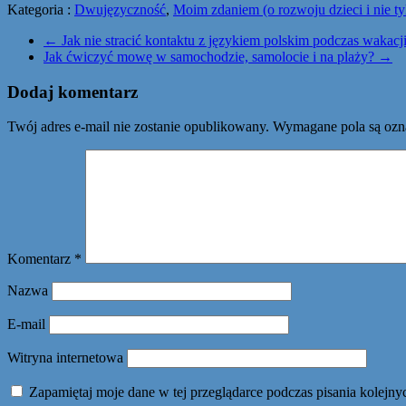
Kategoria :
Dwujęzyczność
,
Moim zdaniem (o rozwoju dzieci i nie ty
←
Jak nie stracić kontaktu z językiem polskim podczas wakacj
Jak ćwiczyć mowę w samochodzie, samolocie i na plaży?
→
Dodaj komentarz
Twój adres e-mail nie zostanie opublikowany.
Wymagane pola są oz
Komentarz
*
Nazwa
E-mail
Witryna internetowa
Zapamiętaj moje dane w tej przeglądarce podczas pisania kolejny