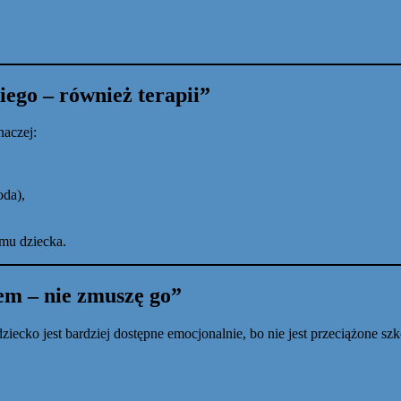
iego – również terapii”
naczej:
oda),
tmu dziecka.
tem – nie zmuszę go”
cko jest bardziej dostępne emocjonalnie, bo nie jest przeciążone sz