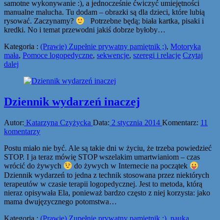
samotne wykonywanie :), a jednocześnie ćwiczyć umiejętności
manualne malucha. Tu dodam – obrazki są dla dzieci, które lubią
rysować. Zaczynamy?
Potrzebne będą; biała kartka, pisaki i
kredki. No i temat przewodni jakiś dobrze byłoby…
Kategoria :
(Prawie) Zupełnie prywatny pamiętnik ;)
,
Motoryka
mała
,
Pomoce logopedyczne
,
sekwencje
,
szeregi i relacje
Czytaj
dalej
Dziennik wydarzeń inaczej
Autor:
Katarzyna Czyżycka
Data:
2 stycznia 2014
Komentarz:
11
komentarzy
Postu miało nie być. Ale są takie dni w życiu, że trzeba powiedzieć
STOP. I ja teraz mówię STOP wszelakim umartwianiom – czas
wrócić do żywych
do żywych w Internecie na początek
Dziennik wydarzeń to jedna z technik stosowana przez niektórych
terapeutów w czasie terapii logopedycznej. Jest to metoda, którą
nieraz opisywała Ela, ponieważ bardzo często z niej korzysta: jako
mama dwujęzycznego potomstwa…
Kategoria :
(Prawie) Zupełnie prywatny pamiętnik ;)
,
nauka