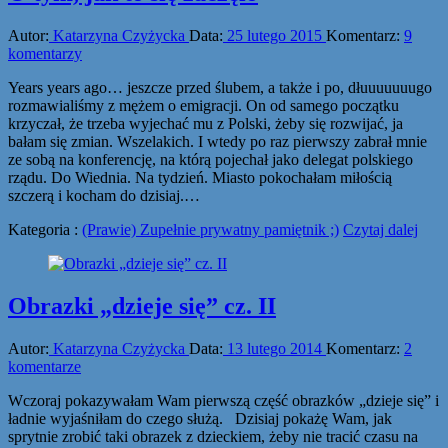
Autor:
Katarzyna Czyżycka
Data:
25 lutego 2015
Komentarz:
9
komentarzy
Years years ago… jeszcze przed ślubem, a także i po, dłuuuuuuugo
rozmawialiśmy z mężem o emigracji. On od samego początku
krzyczał, że trzeba wyjechać mu z Polski, żeby się rozwijać, ja
bałam się zmian. Wszelakich. I wtedy po raz pierwszy zabrał mnie
ze sobą na konferencję, na którą pojechał jako delegat polskiego
rządu. Do Wiednia. Na tydzień. Miasto pokochałam miłością
szczerą i kocham do dzisiaj.…
Kategoria :
(Prawie) Zupełnie prywatny pamiętnik ;)
Czytaj dalej
Obrazki „dzieje się” cz. II
Autor:
Katarzyna Czyżycka
Data:
13 lutego 2014
Komentarz:
2
komentarze
Wczoraj pokazywałam Wam pierwszą część obrazków „dzieje się” i
ładnie wyjaśniłam do czego służą. Dzisiaj pokażę Wam, jak
sprytnie zrobić taki obrazek z dzieckiem, żeby nie tracić czasu na