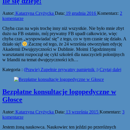
Ile się dzieje!
Autor:
Katarzyna Czyżycka
Data:
19 grudnia 2016
Komentarz:
2
komentarze
Chyba czas na wpis trochę inny niż wszystkie. Nie było mnie zbyt
dużo na FB ostatnio, mój prywatny FB upadł całkowicie, więc
chyba czas „wyspowiadać się” z tego, co w tym czasie się działo. A
działo się!
Zacznę od tego, że 24 września otworzyłam edycję
Akademii Dwujęzyczności w Dublinie. Moimi 15godzinnymi
warsztatami rozpoczął się cykl szkoleń dla nauczycieli polonijnych
w Irlandii na temat dwujęzyczności ich…
Kategoria :
(Prawie) Zupełnie prywatny pamiętnik ;)
Czytaj dalej
Bezpłatne konsultacje logopedyczne w
Głosce
Autor:
Katarzyna Czyżycka
Data:
13 września 2015
Komentarz:
3
komentarze
Jestem żoną naukowca. Naukowiec ten jeździ po przeróżnych