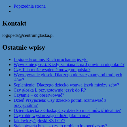
Poprzednia strona
Kontakt
logopeda@centrumgloska.pl
Ostatnie wpisy
Logopeda online: Ruch uruchamia język.
Wywołanie głoski: Kiedy zamiana L na J powinna niepokoić?
Czy Tata może wspierać mowę po polsku?
Wywoływanie głosek: Dlaczego nie zaczynamy od trudnych
słów?
Seplenienie: Dlaczego dziecko wsuwa język między zęby?
Czy głoska L przygotowuje język do R?
Czytanie – co obserwować?
Dzień Przyjaciela: Czy dziecko potrafi rozmawiać z
przyjaciółmi?
Dzień dziecka z Głoską: Czy dziecko musi mówić idealnie?
Czy robię wystarczająco dużo jako mama?
Jak ćwiczyć głoski SZ i CZ?
Stale otwarta buzia – czy to problem logopedyczny?