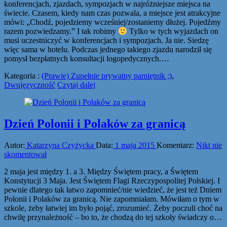
konferencjach, zjazdach, sympozjach w najróżniejsze miejsca na
świecie. Czasem, kiedy nam czas pozwala, a miejsce jest atrakcyjne
mówi: „Chodź, pojedziemy wcześniej/zostaniemy dłużej. Pojedźmy
razem pozwiedzamy.” I tak robimy
Tylko w tych wyjazdach on
musi uczestniczyć w konferencjach i sympozjach. Ja nie. Siedzę
więc sama w hotelu. Podczas jednego takiego zjazdu narodził się
pomysł bezpłatnych konsultacji logopedycznych.…
Kategoria :
(Prawie) Zupełnie prywatny pamiętnik ;)
,
Dwujęzyczność
Czytaj dalej
Dzień Polonii i Polaków za granicą
Autor:
Katarzyna Czyżycka
Data:
1 maja 2015
Komentarz:
Nikt nie
skomentował
2 maja jest między 1. a 3. Między Świętem pracy, a Świętem
Konstytucji 3 Maja. Jest Świętem Flagi Rzeczypospolitej Polskiej. I
pewnie dlatego tak łatwo zapomnieć/nie wiedzieć, że jest też Dniem
Polonii i Polaków za granicą. Nie zapomniałam. Mówiłam o tym w
szkole, żeby łatwiej im było pojąć, zrozumieć. Żeby poczuli choć na
chwilę przynależność – bo to, że chodzą do tej szkoły świadczy o…