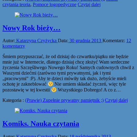
czytania teoria
,
Pomoce logopedyczne
Czytaj dalej
Nowy Rok bieży…
Autor:
Katarzyna Czyżycka
Data:
30 grudnia 2013
Komentarz:
12
komentarzy
Śmiem przypuszczać, że od dzisiaj do czwartku/piątku nie będzie
mnie już w Internecie, dlatego dzisiaj chcę złożyć Wam serdeczne
życzenia Szczęśliwego Nowego Roku! Samych cudownych chwil z
Waszymi dziećmi (zarówno tymi prywatnymi, jak i tymi
„pracowymi” :P). Aby te dzieci mówiły tak dużo, żebyście mieli
ochotę je zakneblować
Nie umiem składać życzeń, więc tyle
pozostawię w tej kwestii
Wszystkiego Dobrego! A co z…
Kategoria :
(Prawie) Zupełnie prywatny pamiętnik ;)
Czytaj dalej
Komiks. Nauka czytania
Autor:
Katarzyna Czyżycka
Data:
18 października 2013