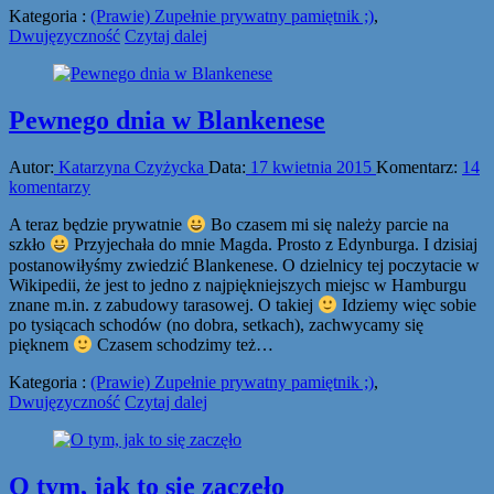
Kategoria :
(Prawie) Zupełnie prywatny pamiętnik ;)
,
Dwujęzyczność
Czytaj dalej
Pewnego dnia w Blankenese
Autor:
Katarzyna Czyżycka
Data:
17 kwietnia 2015
Komentarz:
14
komentarzy
A teraz będzie prywatnie
Bo czasem mi się należy parcie na
szkło
Przyjechała do mnie Magda. Prosto z Edynburga. I dzisiaj
postanowiłyśmy zwiedzić Blankenese. O dzielnicy tej poczytacie w
Wikipedii, że jest to jedno z najpiękniejszych miejsc w Hamburgu
znane m.in. z zabudowy tarasowej. O takiej
Idziemy więc sobie
po tysiącach schodów (no dobra, setkach), zachwycamy się
pięknem
Czasem schodzimy też…
Kategoria :
(Prawie) Zupełnie prywatny pamiętnik ;)
,
Dwujęzyczność
Czytaj dalej
O tym, jak to się zaczęło