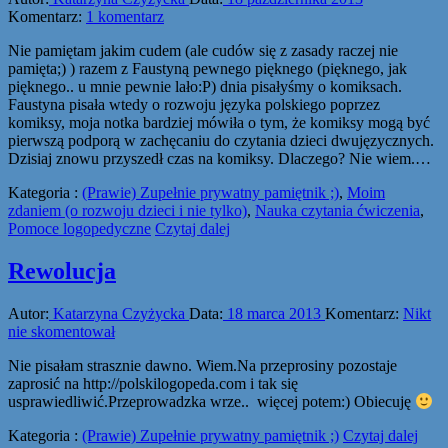
Komentarz:
1 komentarz
Nie pamiętam jakim cudem (ale cudów się z zasady raczej nie
pamięta;) ) razem z Faustyną pewnego pięknego (pięknego, jak
pięknego.. u mnie pewnie lało:P) dnia pisałyśmy o komiksach.
Faustyna pisała wtedy o rozwoju języka polskiego poprzez
komiksy, moja notka bardziej mówiła o tym, że komiksy mogą być
pierwszą podporą w zachęcaniu do czytania dzieci dwujęzycznych.
Dzisiaj znowu przyszedł czas na komiksy. Dlaczego? Nie wiem.…
Kategoria :
(Prawie) Zupełnie prywatny pamiętnik ;)
,
Moim
zdaniem (o rozwoju dzieci i nie tylko)
,
Nauka czytania ćwiczenia
,
Pomoce logopedyczne
Czytaj dalej
Rewolucja
Autor:
Katarzyna Czyżycka
Data:
18 marca 2013
Komentarz:
Nikt
nie skomentował
Nie pisałam strasznie dawno. Wiem.Na przeprosiny pozostaje
zaprosić na http://polskilogopeda.com i tak się
usprawiedliwić.Przeprowadzka wrze.. więcej potem:) Obiecuję
Kategoria :
(Prawie) Zupełnie prywatny pamiętnik ;)
Czytaj dalej