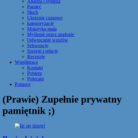
Analiza i synteza
Pamięć
Słuch
Ułożenie czasowe
kategoryzacje
Motoryka mała
Myślenie przez analogie
Odwracanie wzorów
Sekwencje
Szeregi i relacje
Recenzje
Współpraca
Kontakt
Pobierz
Polecam
Pomoce
(Prawie) Zupełnie prywatny
pamiętnik ;)